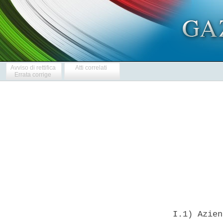
Avviso di rettifica
Atti correlati
Errata corrige
            
  I.1) Azien