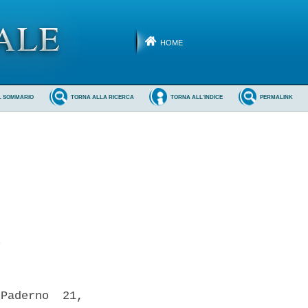
HOME
L SOMMARIO
TORNA ALLA RICERCA
TORNA ALL'INDICE
PERMALINK
 

Paderno  21,
