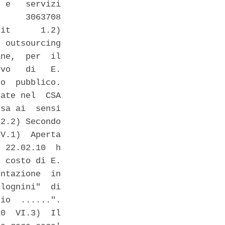
 e   servizi

     3063708

it      1.2)

 outsourcing

ne,  per  il

vo   di   E.

o  pubblico.

ate nel  CSA

sa ai  sensi

2.2) Secondo

V.1)  Aperta

 22.02.10  h

 costo di E.

ntazione  in

lognini"  di

io  ......".

0  VI.3)  Il
