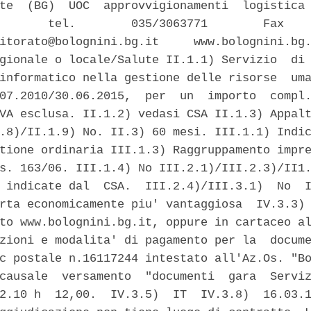
te  (BG)  UOC  approvvigionamenti  logistica 
       tel.        035/3063771        Fax    
itorato@bolognini.bg.it     www.bolognini.bg.
gionale o locale/Salute II.1.1) Servizio  di 
informatico nella gestione delle risorse  uma
07.2010/30.06.2015,  per  un  importo  compl.
VA esclusa. II.1.2) vedasi CSA II.1.3) Appalt
.8)/II.1.9) No. II.3) 60 mesi. III.1.1) Indic
tione ordinaria III.1.3) Raggruppamento impre
s. 163/06. III.1.4) No III.2.1)/III.2.3)/II1.
 indicate dal  CSA.  III.2.4)/III.3.1)  No  I
rta economicamente piu' vantaggiosa  IV.3.3) 
to www.bolognini.bg.it, oppure in cartaceo al
zioni e modalita' di pagamento per la  docume
c postale n.16117244 intestato all'Az.Os. "Bo
causale  versamento  "documenti  gara  Serviz
2.10 h  12,00.  IV.3.5)  IT  IV.3.8)  16.03.1