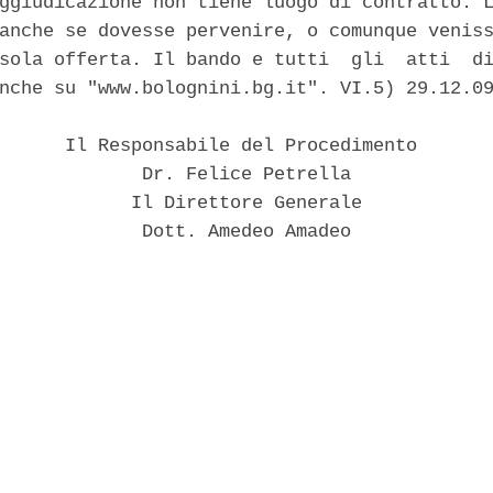
ggiudicazione non tiene luogo di contratto. L
anche se dovesse pervenire, o comunque veniss
sola offerta. Il bando e tutti  gli  atti  di
nche su "www.bolognini.bg.it". VI.5) 29.12.09
      Il Responsabile del Procedimento 

             Dr. Felice Petrella 

            Il Direttore Generale 

             Dott. Amedeo Amadeo 
