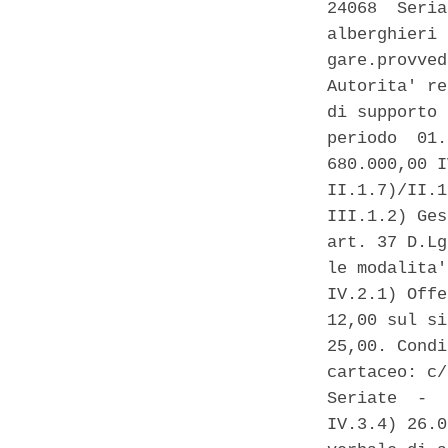
24068  Seria
alberghieri 
gare.provved
Autorita' re
di supporto 
periodo  01.
680.000,00 I
II.1.7)/II.1
III.1.2) Ges
art. 37 D.Lg
le modalita'
IV.2.1) Offe
12,00 sul si
25,00. Condi
cartaceo: c/
Seriate  -  
IV.3.4) 26.0