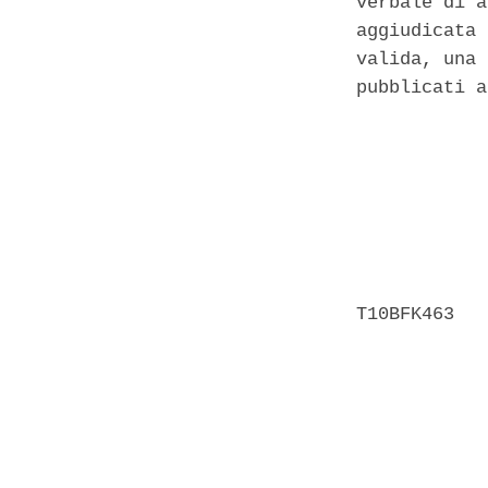
verbale di a
aggiudicata 
valida, una 
pubblicati a
            
            
            
            