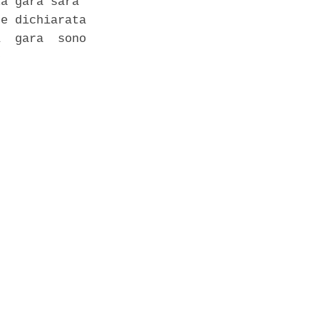
a gara sara'

e dichiarata

  gara  sono

 
