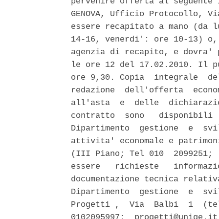
pervenire offerta al seguente 
GENOVA, Ufficio Protocollo, Vi
essere recapitato a mano (da l
14-16, venerdi': ore 10-13) o,
agenzia di recapito, e dovra' 
le ore 12 del 17.02.2010. Il p
ore 9,30. Copia  integrale  de
redazione  dell'offerta  econo
all'asta  e  delle  dichiarazi
contratto  sono   disponibili 
Dipartimento  gestione  e  svi
attivita' economale e patrimon
(III Piano; Tel 010  2099251; 
essere   richieste   informazi
documentazione tecnica relativ
Dipartimento  gestione  e  svi
Progetti ,  Via  Balbi  1  (te
0102095997;  progetti@unige.it