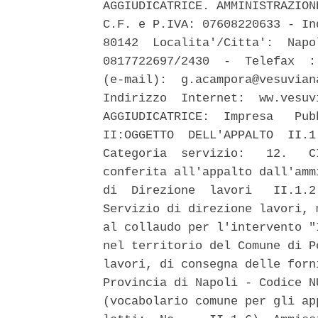
AGGIUDICATRICE. AMMINISTRAZION
C.F. e P.IVA: 07608220633 - In
80142  Localita'/Citta':  Napo
0817722697/2430  -  Telefax  :
(e-mail):  g.acampora@vesuvian
Indirizzo  Internet:  ww.vesuv
AGGIUDICATRICE:  Impresa   Pub
II:OGGETTO  DELL'APPALTO  II.1
Categoria  servizio:   12.   C
conferita all'appalto dall'amm
di  Direzione  lavori   II.1.2
Servizio di direzione lavori, 
al collaudo per l'intervento "
nel territorio del Comune di P
lavori, di consegna delle forn
Provincia di Napoli - Codice N
(vocabolario comune per gli ap