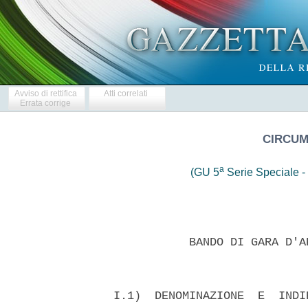
Avviso di rettifica
Atti correlati
Errata corrige
CIRCUM
a
(GU 5
Serie Speciale - 
             BANDO DI GARA D'A
  I.1)  DENOMINAZIONE  E  INDI