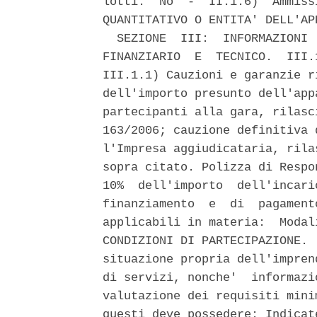
lotti:  No  -  II.1.6)  Ammiss
QUANTITATIVO O ENTITA' DELL'AP
  SEZIONE  III:  INFORMAZIONI 
FINANZIARIO  E  TECNICO.  III.
III.1.1) Cauzioni e garanzie r
dell'importo presunto dell'app
partecipanti alla gara, rilasc
163/2006; cauzione definitiva 
l'Impresa aggiudicataria, rila
sopra citato. Polizza di Respo
10%  dell'importo  dell'incari
finanziamento  e  di  pagament
applicabili in materia:  Modal
CONDIZIONI DI PARTECIPAZIONE. 
situazione propria dell'impren
di servizi, nonche'  informazi
valutazione dei requisiti mini
questi deve possedere: Indicat