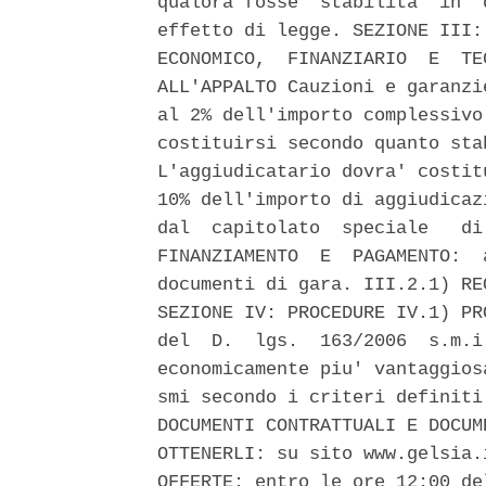
qualora fosse  stabilita  in  
effetto di legge. SEZIONE III:
ECONOMICO,  FINANZIARIO  E  TE
ALL'APPALTO Cauzioni e garanzi
al 2% dell'importo complessivo
costituirsi secondo quanto sta
L'aggiudicatario dovra' costit
10% dell'importo di aggiudicaz
dal  capitolato  speciale   di
FINANZIAMENTO  E  PAGAMENTO:  
documenti di gara. III.2.1) RE
SEZIONE IV: PROCEDURE IV.1) PR
del  D.  lgs.  163/2006  s.m.i
economicamente piu' vantaggios
smi secondo i criteri definiti
DOCUMENTI CONTRATTUALI E DOCUM
OTTENERLI: su sito www.gelsia.
OFFERTE: entro le ore 12:00 de