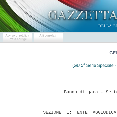
Avviso di rettifica
Atti correlati
Errata corrige
GEL
a
(GU 5
Serie Speciale - 
          Bando di gara - Sett
  SEZIONE  I:  ENTE  AGGIUDICA