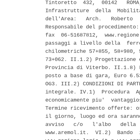
Tintoretto  432,  00142   ROMA
Infrastrutture  della  Mobilit
dell'Area:   Arch.   Roberto  
Responsabile del procedimento:
fax  06-51687812,  www.regione
passaggi a livello della  ferr
chilometriche 57+855, 58+980, 
73+062. II.1.2) Progettazione 
Provincia di Viterbo. II.1.8) 
posto a base di gara, Euro 6.5
OG3. III.2) CONDIZIONI DI PART
integrale. IV.1)  Procedura  A
economicamente piu'  vantaggio
Termine ricevimento offerte: o
il giorno, luogo ed ora sarann
avviso   c/o   l'albo   della 
www.aremol.it.  VI.2)  Bando  