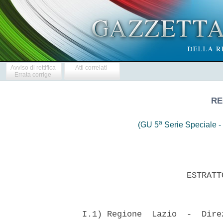
Avviso di rettifica
Atti correlati
Errata corrige
RE
a
(GU 5
Serie Speciale - 
                       ESTRATT
  I.1) Regione  Lazio  -  Dire