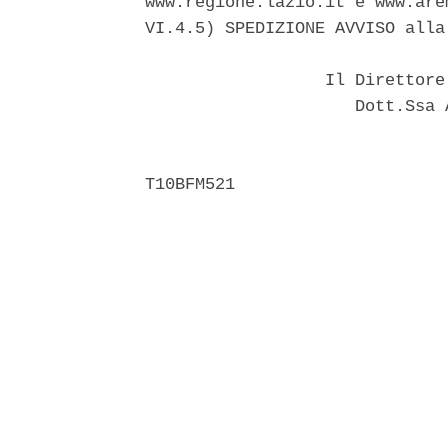
www.regione.lazio.it e www.are
VI.4.5) SPEDIZIONE AVVISO alla
                  Il Direttore
                     Dott.Ssa 