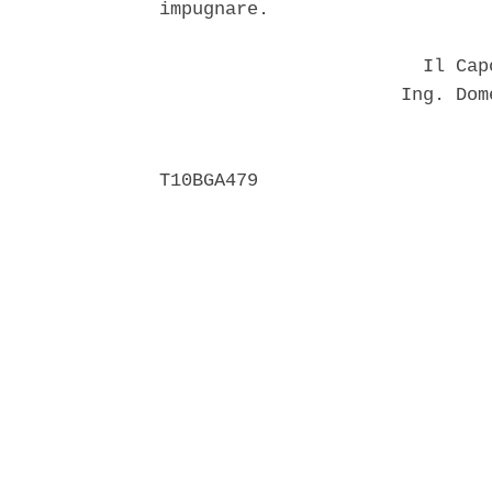
impugnare. 

                        Il Cap
                      Ing. Dom