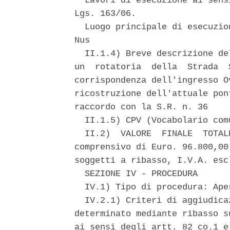
  Lavori di esecuzione ai sens
Lgs. 163/06. 

  Luogo principale di esecuzio
Nus 

  II.1.4) Breve descrizione de
un  rotatoria  della  Strada  
corrispondenza dell'ingresso O
ricostruzione dell'attuale pon
raccordo con la S.R. n. 36 

  II.1.5) CPV (Vocabolario com
  II.2)  VALORE  FINALE  TOTAL
comprensivo di Euro. 96.800,00
soggetti a ribasso, I.V.A. escl
  SEZIONE IV - PROCEDURA 

  IV.1) Tipo di procedura: Ape
  IV.2.1) Criteri di aggiudica
determinato mediante ribasso s
ai sensi degli artt. 82 co.1 e