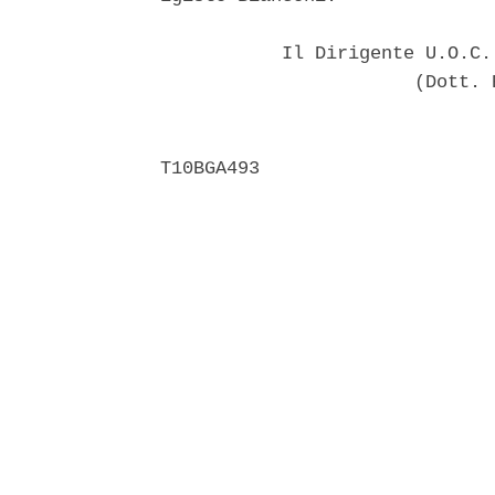
           Il Dirigente U.O.C.
                       (Dott. 