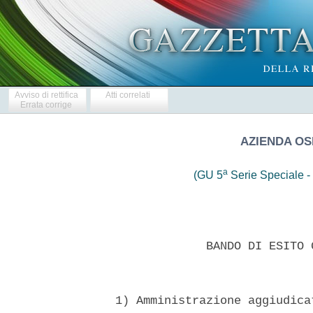
Avviso di rettifica
Atti correlati
Errata corrige
AZIENDA OS
a
(GU 5
Serie Speciale - 
               BANDO DI ESITO 
  1) Amministrazione aggiudica