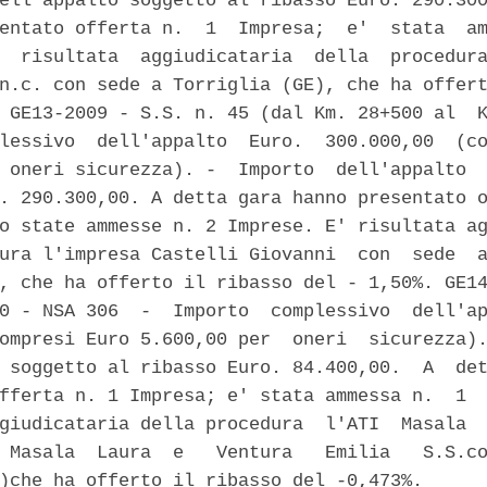
ell'appalto soggetto al ribasso Euro. 290.300
entato offerta n.  1  Impresa;  e'  stata  am
  risultata  aggiudicataria  della  procedura
n.c. con sede a Torriglia (GE), che ha offert
 GE13-2009 - S.S. n. 45 (dal Km. 28+500 al  K
lessivo  dell'appalto  Euro.  300.000,00  (co
 oneri sicurezza). -  Importo  dell'appalto  
. 290.300,00. A detta gara hanno presentato o
o state ammesse n. 2 Imprese. E' risultata ag
ura l'impresa Castelli Giovanni  con  sede  a
, che ha offerto il ribasso del - 1,50%. GE14
0 - NSA 306  -  Importo  complessivo  dell'ap
ompresi Euro 5.600,00 per  oneri  sicurezza).
 soggetto al ribasso Euro. 84.400,00.  A  det
fferta n. 1 Impresa; e' stata ammessa n.  1  
giudicataria della procedura  l'ATI  Masala  
 Masala  Laura  e   Ventura   Emilia   S.S.co
)che ha offerto il ribasso del -0,473%. 
