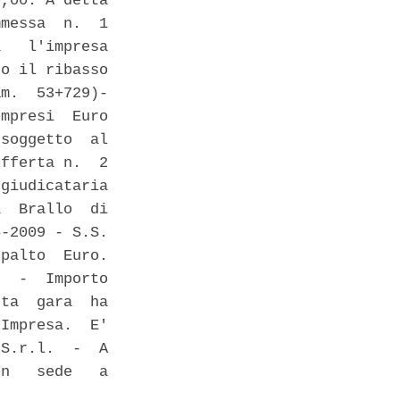
,00. A detta

messa  n.  1

   l'impresa

o il ribasso

m.  53+729)-

mpresi  Euro

soggetto  al

fferta n.  2

giudicataria

  Brallo  di

-2009 - S.S.

palto  Euro.

  -  Importo

ta  gara  ha

Impresa.  E'

S.r.l.  -  A

n   sede   a
