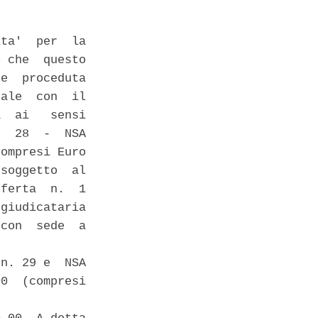
ta'  per  la

 che  questo

e  proceduta

ale  con  il

  ai   sensi

  28  -  NSA

ompresi Euro

soggetto  al

ferta  n.  1

giudicataria

con  sede  a

n. 29 e  NSA

0  (compresi
