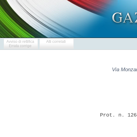
Avviso di rettifica
Atti correlati
Errata corrige
Via Monza
Prot. n. 126
            