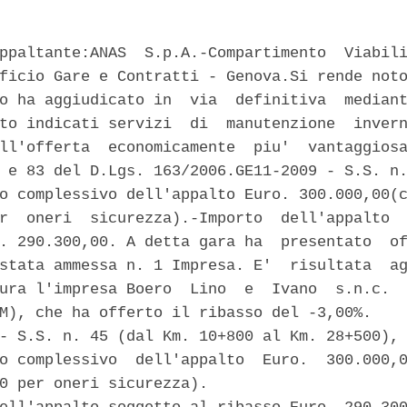
ppaltante:ANAS  S.p.A.-Compartimento  Viabili
ficio Gare e Contratti - Genova.Si rende noto
o ha aggiudicato in  via  definitiva  mediant
to indicati servizi  di  manutenzione  invern
ll'offerta  economicamente  piu'  vantaggiosa
 e 83 del D.Lgs. 163/2006.GE11-2009 - S.S. n.
o complessivo dell'appalto Euro. 300.000,00(c
r  oneri  sicurezza).-Importo  dell'appalto  
. 290.300,00. A detta gara ha  presentato  of
stata ammessa n. 1 Impresa. E'  risultata  ag
ura l'impresa Boero  Lino  e  Ivano  s.n.c.  
M), che ha offerto il ribasso del -3,00%. 

- S.S. n. 45 (dal Km. 10+800 al Km. 28+500), 
o complessivo  dell'appalto  Euro.  300.000,0
0 per oneri sicurezza). 
