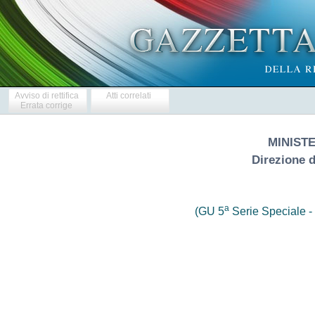
Avviso di rettifica
Atti correlati
Errata corrige
MINIST
Direzione 
a
(GU 5
Serie Speciale - 
                       