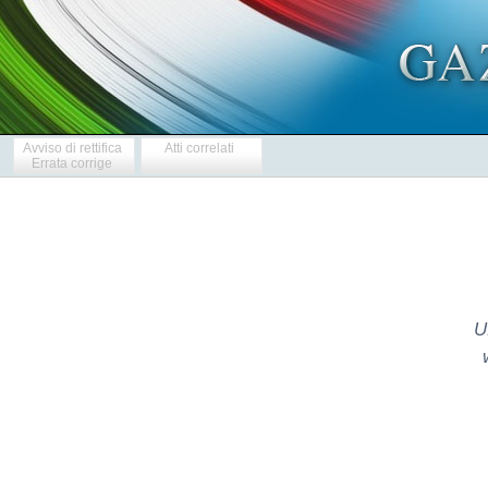
Avviso di rettifica
Atti correlati
Errata corrige
U