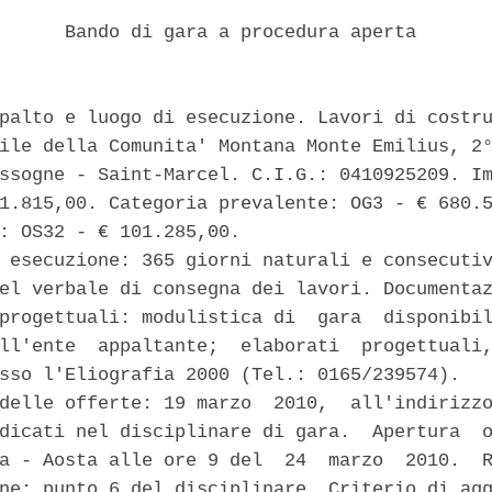
      Bando di gara a procedura aperta 

palto e luogo di esecuzione. Lavori di costru
ile della Comunita' Montana Monte Emilius, 2°
ssogne - Saint-Marcel. C.I.G.: 0410925209. Im
1.815,00. Categoria prevalente: OG3 - € 680.5
: OS32 - € 101.285,00. 

 esecuzione: 365 giorni naturali e consecutiv
el verbale di consegna dei lavori. Documentaz
progettuali: modulistica di  gara  disponibil
ll'ente  appaltante;  elaborati  progettuali,
sso l'Eliografia 2000 (Tel.: 0165/239574). 

delle offerte: 19 marzo  2010,  all'indirizzo
dicati nel disciplinare di gara.  Apertura  o
a - Aosta alle ore 9 del  24  marzo  2010.  R
ne: punto 6 del disciplinare. Criterio di agg