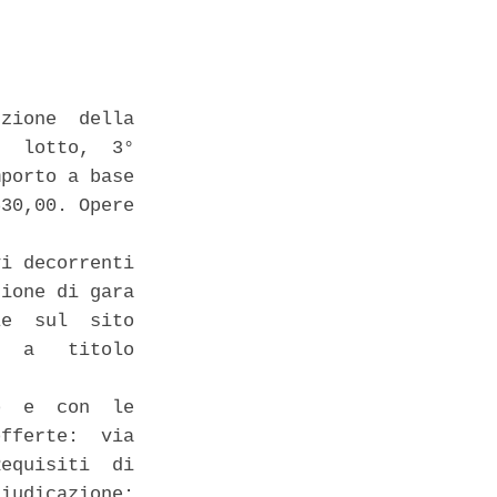
zione  della

  lotto,  3°

porto a base

30,00. Opere

i decorrenti

ione di gara

e  sul  sito

  a   titolo

  e  con  le

fferte:  via

equisiti  di

iudicazione:
