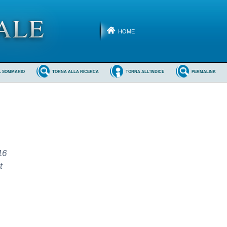
HOME
L SOMMARIO
TORNA ALLA RICERCA
TORNA ALL'INDICE
PERMALINK
16
t