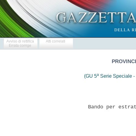
Avviso di rettifica
Atti correlati
Errata corrige
PROVINCI
a
(GU 5
Serie Speciale - 
          Bando per estrat