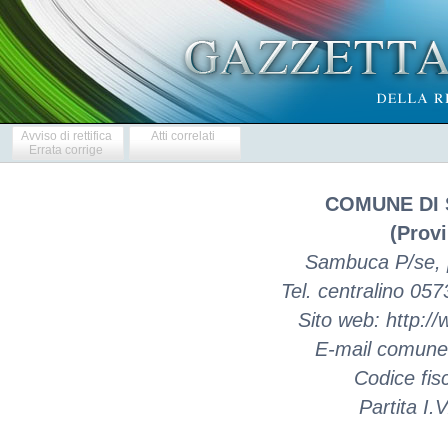
Avviso di rettifica
Atti correlati
Errata corrige
COMUNE DI 
(Provi
Sambuca P/se, p
Tel. centralino 0
Sito web: http:/
E-mail comun
Codice fis
Partita I