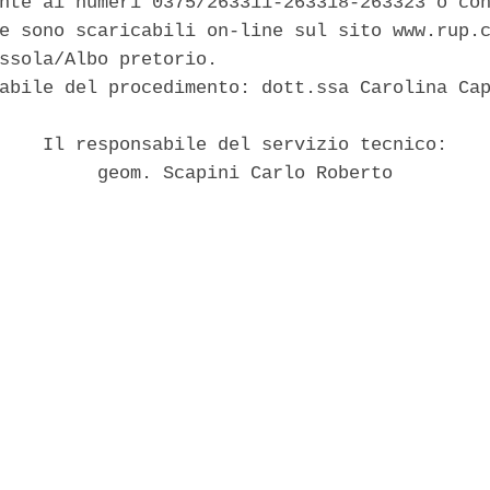
nte ai numeri 0375/263311-263318-263323 o con
e sono scaricabili on-line sul sito www.rup.c
ssola/Albo pretorio. 

abile del procedimento: dott.ssa Carolina Cap
    Il responsabile del servizio tecnico: 

         geom. Scapini Carlo Roberto 
