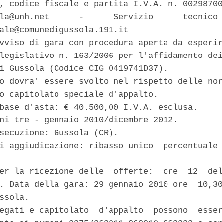
, codice fiscale e partita I.V.A. n. 00298700
la@unh.net      -      Servizio      tecnico 
ale@comunedigussola.191.it 

vviso di gara con procedura aperta da esperir
legislativo n. 163/2006 per l'affidamento dei
i Gussola (Codice CIG 0419741D37). 

o dovra' essere svolto nel rispetto delle nor
o capitolato speciale d'appalto. 

base d'asta: € 40.500,00 I.V.A. esclusa. 

ni tre - gennaio 2010/dicembre 2012. 

secuzione: Gussola (CR). 

i aggiudicazione: ribasso unico  percentuale 
er la ricezione delle  offerte:  ore  12  del
. Data della gara: 29 gennaio 2010 ore  10,30
ssola. 

egati e capitolato  d'appalto  possono  esser