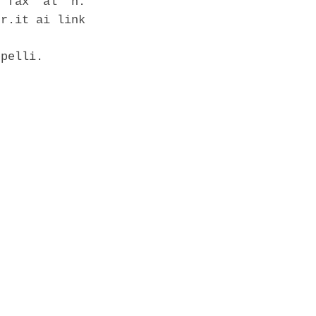
 fax  al  n.

r.it ai link

pelli. 
