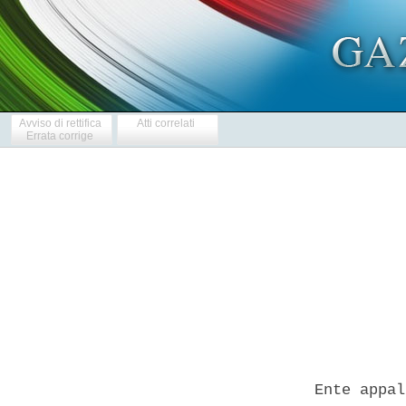
Avviso di rettifica
Atti correlati
Errata corrige
            
  Ente appal