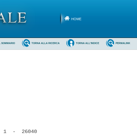
HOME
L SOMMARIO
TORNA ALLA RICERCA
TORNA ALL'INDICE
PERMALINK
 1  -  26040
