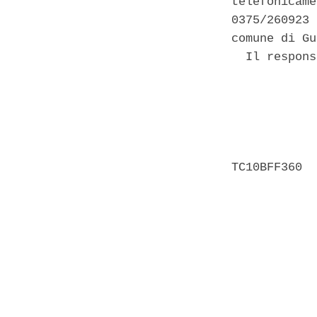
telefonicame
0375/260923 
comune di Gu
  Il respons
            
            