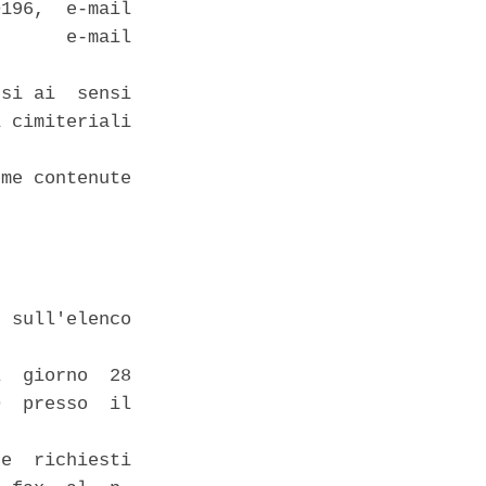
196,  e-mail

      e-mail

si ai  sensi

 cimiteriali

me contenute

 sull'elenco

  giorno  28

  presso  il

e  richiesti
