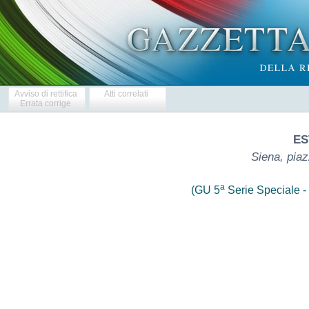
Avviso di rettifica
Atti correlati
Errata corrige
ES
Siena, piaz
a
(GU 5
Serie Speciale - 
                       