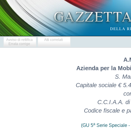
Avviso di rettifica
Atti correlati
Errata corrige
A.
Azienda per la Mobil
S. Ma
Capitale sociale € 5
co
C.C.I.A.A. d
Codice fiscale e p
a
(GU 5
Serie Speciale - 