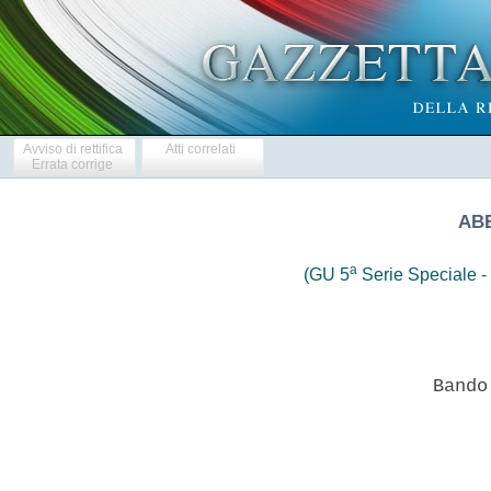
Avviso di rettifica
Atti correlati
Errata corrige
ABB
a
(GU 5
Serie Speciale - 
                  Bando