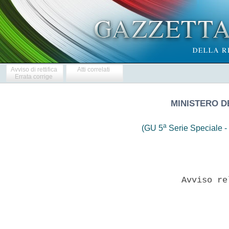
Avviso di rettifica
Atti correlati
Errata corrige
MINISTERO DE
a
(GU 5
Serie Speciale - 
              Avviso re