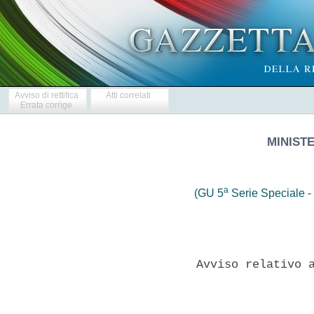
Avviso di rettifica
Atti correlati
Errata corrige
MINIST
a
(GU 5
Serie Speciale - 
              Avviso relativo a