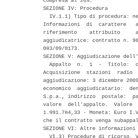
compresa al 20%. 

SEZIONE IV: Procedura 

  IV.1.1) Tipo di procedura: ne
Informazioni  di  carattere   a
riferimento    attribuito     a
aggiudicatrice: contratto n. 96
083/09/0173. 

SEZIONE V: Aggiudicazione dell'
  Appalto  n.  1  -  Titolo:  c
Acquisizione  stazioni  radio  
aggiudicazione: 3 dicembre 2009
economico  aggiudicatario:  den
S.p.a., indirizzo  postale:  pa
valore  dell'appalto.  Valore  
1.991.784,33 - Moneta: Euro I.V
che il contratto venga subappal
SEZIONE VI: Altre informazioni 
  VI.3) Procedure di ricorso. V