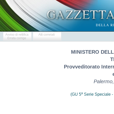
Avviso di rettifica
Atti correlati
Errata corrige
MINISTERO DELL
T
Provveditorato Interr
Palermo,
a
(GU 5
Serie Speciale - 