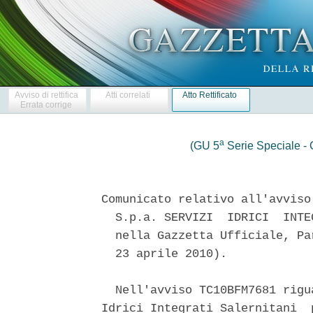
Avviso di rettifica
Atti correlati
Atto Rettificato
Errata corrige
a
(GU 5
Serie Speciale - C
Comunicato relativo all'avviso
  S.p.a. SERVIZI  IDRICI  INTE
  nella Gazzetta Ufficiale, Pa
  23 aprile 2010). 

  Nell'avviso TC10BFM7681 rigu
Idrici Integrati Salernitani  