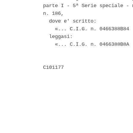
parte I - 5ª Serie speciale - 
n. 186, 

  dove e' scritto: 

    «... C.I.G. n. 0466388B84 .
  leggasi: 

    «... C.I.G. n. 0466388B8A .