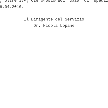
, oltre IVA) CIG 0405104E61. Data  di  spediz
8.04.2010. 

          Il Dirigente del Servizio 

              Dr. Nicola Lopane 
