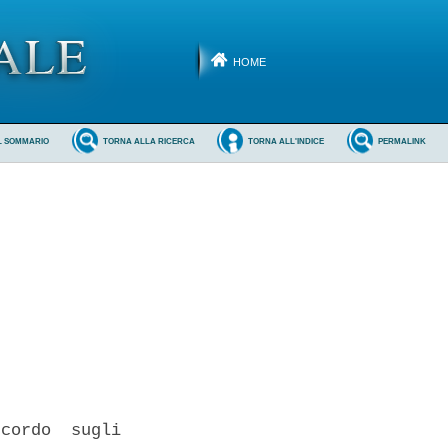
HOME
L SOMMARIO
TORNA ALLA RICERCA
TORNA ALL'INDICE
PERMALINK
cordo  sugli
