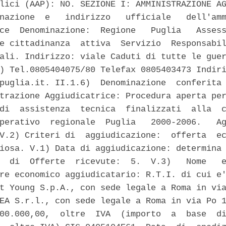
lici (AAP): NO. SEZIONE I: AMMINISTRAZIONE AG
nazione  e   indirizzo   ufficiale   dell'amm
ce  Denominazione:  Regione   Puglia   Assess
e cittadinanza  attiva  Servizio  Responsabil
ali. Indirizzo: viale Caduti di tutte le guer
) Tel.0805404075/80 Telefax 0805403473 Indiri
puglia.it. II.1.6)  Denominazione  conferita 
trazione Aggiudicatrice: Procedura aperta per
di  assistenza  tecnica  finalizzati  alla  c
perativo  regionale  Puglia   2000-2006.   Ag
V.2) Criteri di  aggiudicazione:  offerta  ec
iosa. V.1) Data di aggiudicazione: determina 
  di  Offerte  ricevute:  5.  V.3)   Nome   e
re economico aggiudicatario: R.T.I. di cui e'
t Young S.p.A., con sede legale a Roma in via
EA S.r.l., con sede legale a Roma in via Po 1
00.000,00,  oltre  IVA  (importo  a  base  di