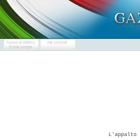
Avviso di rettifica
Atti correlati
Errata corrige
            
  L'appalto 