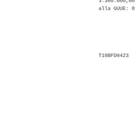
3.300.000,00
alla GUUE: 0
            
            