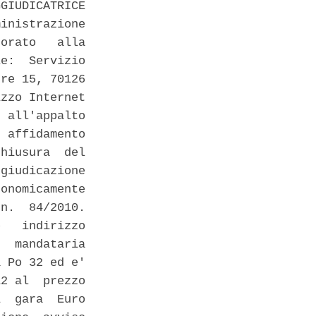
GIUDICATRICE

inistrazione

orato   alla

e:  Servizio

re 15, 70126

zzo Internet

 all'appalto

 affidamento

hiusura  del

giudicazione

onomicamente

n.  84/2010.

   indirizzo

  mandataria

 Po 32 ed e'

2 al  prezzo

  gara  Euro
