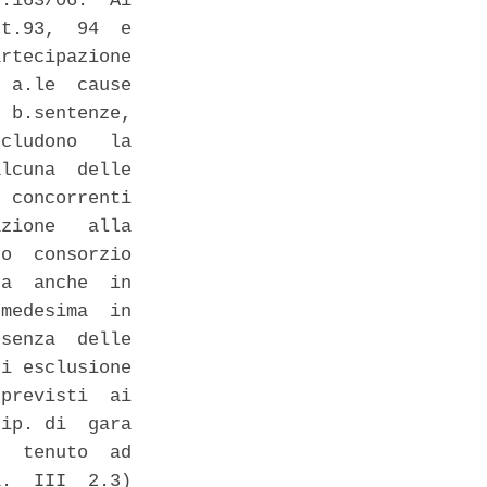
.163/06.  Ai

t.93,  94  e

rtecipazione

 a.le  cause

 b.sentenze,

cludono   la

lcuna  delle

 concorrenti

zione   alla

o  consorzio

a  anche  in

medesima  in

senza  delle

i esclusione

previsti  ai

ip. di  gara

  tenuto  ad

.  III  2.3)
