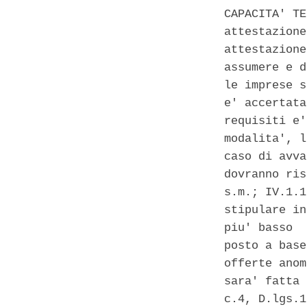
CAPACITA' TE
attestazione
attestazione
assumere e d
le imprese s
e' accertata
requisiti e'
modalita', l
caso di avva
dovranno ris
s.m.; IV.1.1
stipulare in
piu' basso  
posto a base
offerte anom
sara' fatta 
c.4, D.lgs.1