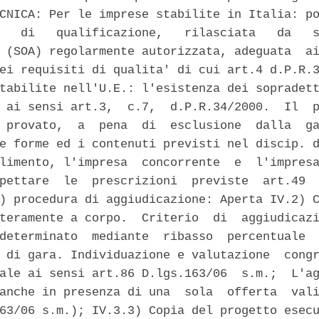
CNICA: Per le imprese stabilite in Italia: po
   di   qualificazione,   rilasciata   da   s
 (SOA) regolarmente autorizzata, adeguata  ai
ei requisiti di qualita' di cui art.4 d.P.R.3
tabilite nell'U.E.: l'esistenza dei sopradett
 ai sensi art.3,  c.7,  d.P.R.34/2000.  Il  p
 provato,  a  pena  di  esclusione  dalla  ga
e forme ed i contenuti previsti nel discip. d
limento, l'impresa  concorrente  e  l'impresa
pettare  le  prescrizioni  previste  art.49  
) procedura di aggiudicazione: Aperta IV.2) C
teramente a corpo.  Criterio  di  aggiudicazi
determinato  mediante  ribasso  percentuale  
 di gara. Individuazione e valutazione  congr
ale ai sensi art.86 D.lgs.163/06  s.m.;  L'ag
anche in presenza di una  sola  offerta  vali
63/06 s.m.); IV.3.3) Copia del progetto esecu