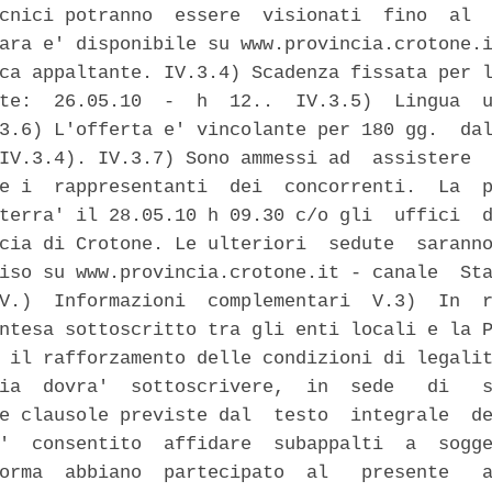
cnici potranno  essere  visionati  fino  al  
ara e' disponibile su www.provincia.crotone.i
ca appaltante. IV.3.4) Scadenza fissata per l
te:  26.05.10  -  h  12..  IV.3.5)  Lingua  u
3.6) L'offerta e' vincolante per 180 gg.  dal
IV.3.4). IV.3.7) Sono ammessi ad  assistere  
e i  rappresentanti  dei  concorrenti.  La  p
terra' il 28.05.10 h 09.30 c/o gli  uffici  d
cia di Crotone. Le ulteriori  sedute  saranno
iso su www.provincia.crotone.it - canale  Sta
V.)  Informazioni  complementari  V.3)  In  r
ntesa sottoscritto tra gli enti locali e la P
 il rafforzamento delle condizioni di legalit
ia  dovra'  sottoscrivere,  in  sede   di   s
e clausole previste dal  testo  integrale  de
'  consentito  affidare  subappalti  a  sogge
orma  abbiano  partecipato  al   presente   a