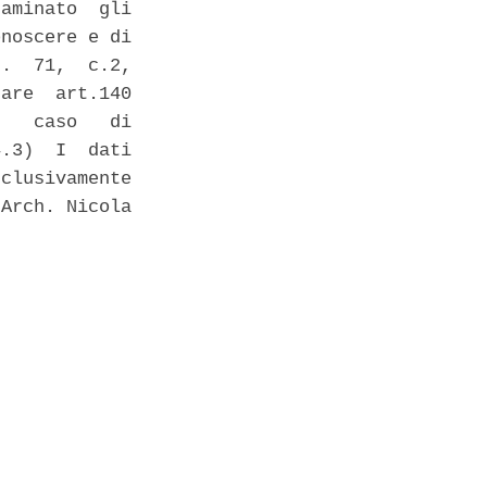
aminato  gli

noscere e di

.  71,  c.2,

are  art.140

   caso   di

.3)  I  dati

clusivamente

Arch. Nicola
