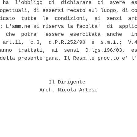
 ha  l'obbligo  di  dichiarare  di  avere  es
ogettuali, di essersi recato sul luogo, di co
icato  tutte  le  condizioni,  ai  sensi  art
; L'amm.ne si riserva la facolta'  di  applic
  che  potra'  essere  esercitata  anche   in
 art.11,  c.3,  d.P.R.252/98  e  s.m.i.;  V.4
anno  trattati,  ai  sensi  D.lgs.196/03,  es
della presente gara. Il Resp.le proc.to e' l'
                Il Dirigente 

             Arch. Nicola Artese 
