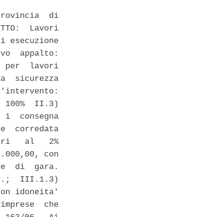
rovincia  di

TTO:  Lavori

i esecuzione

vo  appalto:

 per  lavori

a  sicurezza

'intervento:

 100%  II.3)

 i  consegna

e  corredata

ri   al   2%

.000,00, con

e  di  gara.

.;  III.1.3)

on idoneita'

imprese  che
