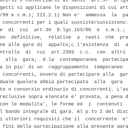
unirsi o consorziarsi ai sensi  art.37  D.lgs
getti si applicano le disposizioni di cui art
/99 e s.m.i; III.2.1) Non e'  ammessa  la  pa
 concorrenti per i quali sussiste/sussistono:
e  di  cui  art.38  D.lgs.163/06  e  s.m.i.; 
on  definitive,  relative  a  reati  che  pre
ne alle gare di  appalto;c.l'esistenza  di  a
ntrollo  di  cui  art.2359  c.c.  con  altri 
  alla  gara;  d.la  contemporanea  partecipa
a in piu' di un  raggruppamento  temporaneo  
 concorrenti, ovvero di partecipare alla  gar
duale qualora abbia partecipato  alla  gara  
to o consorzio ordinario di concorrenti. L'as
reclusive sopra elencate e' provata, a pena d
con le modalita', le forme ed  i  contenuti  
l bando integrale di gara. Al p.to 2 del disc
i ulteriori requisiti che il  concorrente  e'
 fini della partecipazione alla presente gara