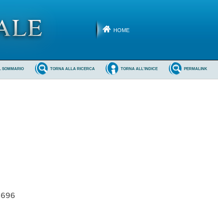
HOME
L SOMMARIO
TORNA ALLA RICERCA
TORNA ALL'INDICE
PERMALINK
696 
