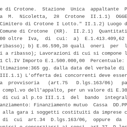
e di Crotone.  Stazione  Unica  appaltante  P
a  M.  Nicoletta,  28  Crotone  II.1.1)  OGGE
Cimitero di Crotone I Lotto." II.1.2) Luogo d
Comune di Crotone  (KR).  II.2.1)  Quantitati
00 oltre  Iva,  di  cui:  a)  E.1.413.409,62 
ribasso); b) E.86.590,38 quali  oneri  per  l
i a ribasso); Lavorazioni di cui si compone l
1 Cl.IV Importo E.1.500.000,00  Percentuale: 
ltimazione:365 gg. dalla data del verbale di 
III.1.1) L'offerta dei concorrenti deve esser
a  provvisoria   (art.75   D.lgs.163/06)   pa
 compl.vo dell'appalto, per un valore di E.30
 di cui al p.to III.1.1  del  bando  integral
anziamento: Finanziamento mutuo  Cassa  DD.PP
 alla gara i soggetti costituiti da imprese c
 di  cui  art.34  D.lgs.163/06,  oppure  da  