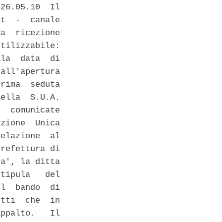
26.05.10  Il

t  -  canale

a  ricezione

tilizzabile:

la  data  di

all'apertura

rima  seduta

ella  S.U.A.

  comunicate

zione  Unica

elazione  al

refettura di

a', la ditta

tipula   del

l  bando  di

tti  che  in

ppalto.   Il
