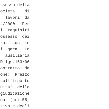
ssesso della

ocieta'   di

  lavori  da

4/2000.  Per

i  requisiti

ossesso  dei

ra,  con  le

i  gara.  In

  ausiliaria

D.lgs.163/06

ontratto  da

one:  Prezzo

sull'importo

uita'  delle

giudicazione

da  (art.55,

tivo e degli
