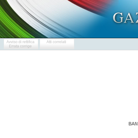
Avviso di rettifica
Atti correlati
Errata corrige
         BAN