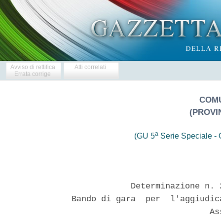
Avviso di rettifica
Atti correlati
Errata corrige
COMU
(PROVI
a
(GU 5
Serie Speciale - C
            Determinazione n. 
Bando di gara  per  l'aggiudic
                            Ass