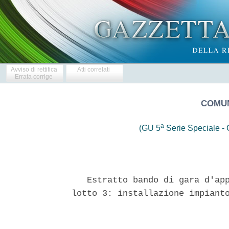
Avviso di rettifica
Atti correlati
Errata corrige
COMUN
a
(GU 5
Serie Speciale - C
   Estratto bando di gara d'app
lotto 3: installazione impianto