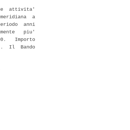
e  attivita'

meridiana  a

eriodo  anni

mente   piu'

0.   Importo

.  Il  Bando

 
