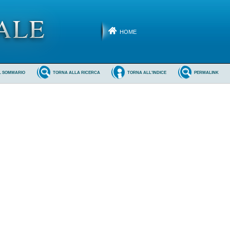
HOME
L SOMMARIO
TORNA ALLA RICERCA
TORNA ALL'INDICE
PERMALINK