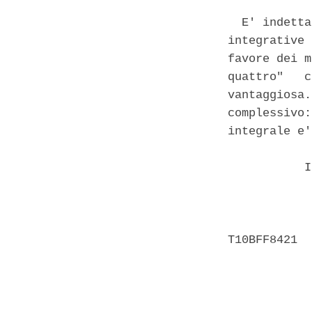
  E' indetta
integrative 
favore dei m
quattro"   c
vantaggiosa.
complessivo:
integrale e'
           I
            