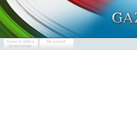
Avviso di rettifica
Atti correlati
Errata corrige
            