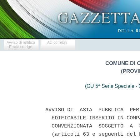
Avviso di rettifica
Atti correlati
Errata corrige
COMUNE DI 
(PROVI
a
(GU 5
Serie Speciale - C
AVVISO DI  ASTA  PUBBLICA  PER
  EDIFICABILE INSERITO IN COMP
  CONVENZIONATA  SOGGETTO  A  
  (articoli 63 e seguenti del 