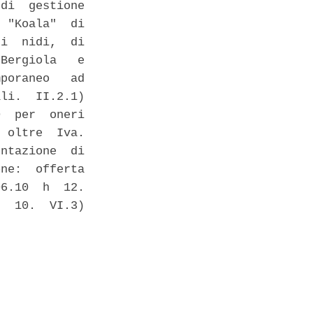
di  gestione

 "Koala"  di

i  nidi,  di

Bergiola   e

poraneo   ad

li.  II.2.1)

  per  oneri

 oltre  Iva.

ntazione  di

ne:  offerta

6.10  h  12.

  10.  VI.3)
