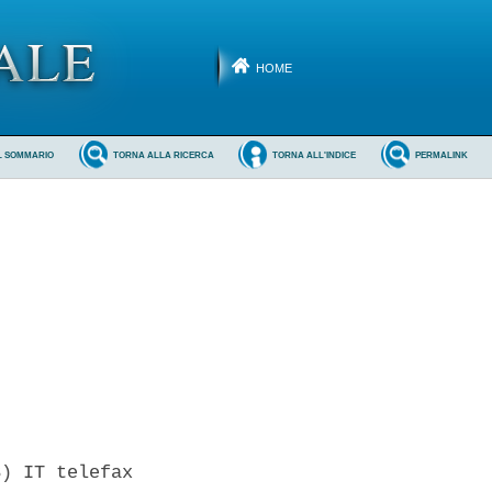
HOME
L SOMMARIO
TORNA ALLA RICERCA
TORNA ALL'INDICE
PERMALINK
) IT telefax
