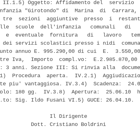
 II.1.5) Oggetto: Affidamento del  servizio  
nfanzia "Girotondo" di  Marina  di  Carrara, 
 tre  sezioni  aggiuntive  presso  i  restant
lle  scuole  dell'infanzia   comunali   di   
  e  eventuale  fornitura   di   lavoro   tem
 dei servizi scolastici presso i nidi  comuna
unto annuo E. 995.290,00 di cui  E.  3.550,00
tre Iva,  Importo  compl.vo:  E.2.985.870,00 
: 3 anni. Sezione III: Si rinvia alla  docume
1)  Procedura  aperta.  IV.2.1)  Aggiudicazio
te piu' vantaggiosa. IV.3.4)  Scadenza:  24.0
olo: 180 gg.  IV.3.8)  Apertura:  25.06.10  h
.to: Sig. Ildo Fusani VI.5) GUCE: 26.04.10. 

                Il Dirigente 

          Dott. Cristiano Boldrini 
