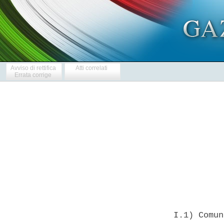
Avviso di rettifica
Atti correlati
Errata corrige
            
  I.1) Comun