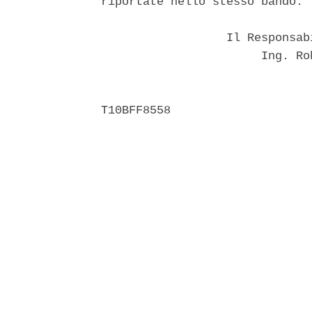
riportate nello stesso bando. 

                  Il Responsab
                       Ing. Ro