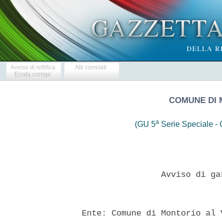
Avviso di rettifica
Atti correlati
Errata corrige
COMUNE DI 
a
(GU 5
Serie Speciale - C
                  Avviso di ga
  Ente: Comune di Montorio al 