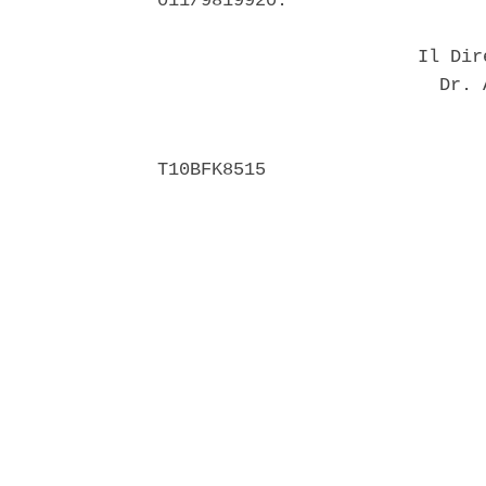
011/9819920. 

                        Il Dir
                          Dr. 