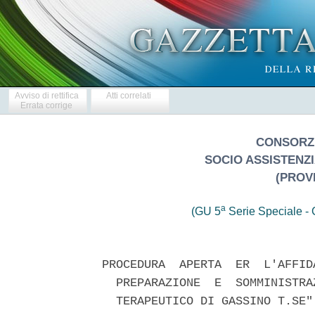
Avviso di rettifica
Atti correlati
Errata corrige
CONSORZ
SOCIO ASSISTENZIA
(PROVI
a
(GU 5
Serie Speciale - C
PROCEDURA  APERTA  ER  L'AFFID
  PREPARAZIONE  E  SOMMINISTRA
  TERAPEUTICO DI GASSINO T.SE".