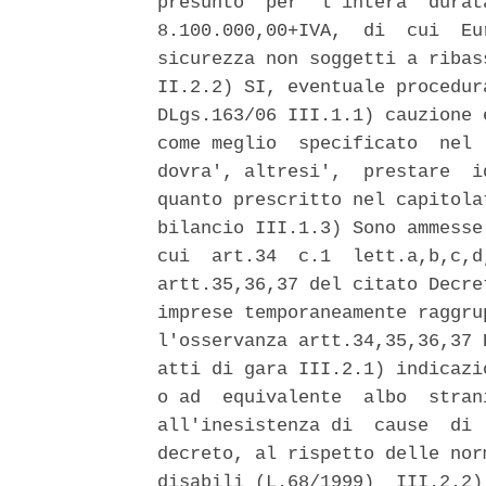
presunto  per  l'intera  durat
8.100.000,00+IVA,  di  cui  Eu
sicurezza non soggetti a ribas
II.2.2) SI, eventuale procedur
DLgs.163/06 III.1.1) cauzione 
come meglio  specificato  nel 
dovra', altresi',  prestare  i
quanto prescritto nel capitola
bilancio III.1.3) Sono ammesse
cui  art.34  c.1  lett.a,b,c,d
artt.35,36,37 del citato Decre
imprese temporaneamente raggru
l'osservanza artt.34,35,36,37 
atti di gara III.2.1) indicazi
o ad  equivalente  albo  stran
all'inesistenza di  cause  di 
decreto, al rispetto delle nor
disabili (L.68/1999)  III.2.2)