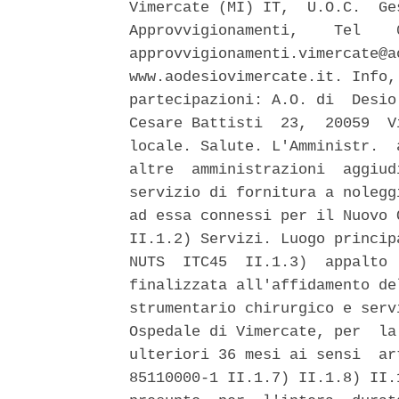
Vimercate (MI) IT,  U.O.C.  Ge
Approvvigionamenti,    Tel    
approvvigionamenti.vimercate@a
www.aodesiovimercate.it. Info,
partecipazioni: A.O. di  Desio
Cesare Battisti  23,  20059  V
locale. Salute. L'Amministr.  
altre  amministrazioni  aggiud
servizio di fornitura a nolegg
ad essa connessi per il Nuovo 
II.1.2) Servizi. Luogo princip
NUTS  ITC45  II.1.3)  appalto 
finalizzata all'affidamento de
strumentario chirurgico e serv
Ospedale di Vimercate, per  la
ulteriori 36 mesi ai sensi  ar
85110000-1 II.1.7) II.1.8) II.