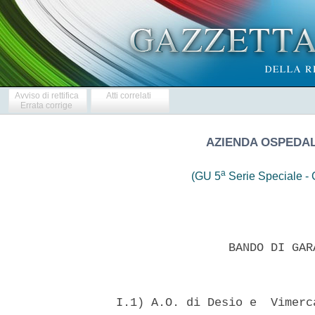
Avviso di rettifica
Atti correlati
Errata corrige
AZIENDA OSPEDAL
a
(GU 5
Serie Speciale - C
                  BANDO DI GAR
  I.1) A.O. di Desio e  Vimerc