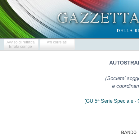
Avviso di rettifica
Atti correlati
Errata corrige
AUTOSTRADE
(Societa' sogget
e coordinam
a
(GU 5
Serie Speciale - C
 
                            BANDO DI GARA 
 

  1.STAZIONE APPALTANTE: 
  AUTOSTRADE PER L'ITALIA S.p.A. - Via Bergamini n. 50 -  cap  00159,
Roma   -   Tel.    0643634224,    Fax    0643634206    -    Indirizzo
elettronico:gareappalti@autostrade.it 
  2.PROCEDURA DI GARA: 
  Procedura aperta ai sensi dell'art. 55 del D.Lgs. 163/2006 e s.m.i.
di seguito "Codice". La procedura di  gara  verra'  effettuata  dalla
Commissione ministeriale all'uopo nominata. 
  Determina a contrarre n. 175/08 
  3.LUOGO, DESCRIZIONE, IMPORTO DEI LAVORI E MODALITA'  DI  PAGAMENTO
DELLE PRESTAZIONI: 
  3.1.Luogo di esecuzione: Provincie di Genova e Alessandria. 
  3.2.Descrizione: AUTOSTRADA DEI TRAFORI 
  Lavori: interventi di ripristino dei Viadotti  Ramella  progr.  Km.
17+453, Schiapparape progr. Km. 17+604, Biscione progr.  Km.  19+268,
Piani progr. Km. 20+830, Stura III progr. Km. 24+716, Ferrato  progr.
Km. 30+447 - Codice Appalto n. 0242/A26 - Commessa n. 42.43935. 
  3.3.Importo a misura dei lavori a base d'asta: Euro 1.873.475,97. 
  3.4.Oneri di sicurezza (non soggetti a ribasso) Euro 846.831,62. 
  3.5.Importo totale dei lavori da appaltare: Euro 2.720.307,59. 
  3.6.Lavorazioni di cui si compone l'intervento: 
  -Categoria prevalente: OG3 pari a Euro 2.054.688,13; 
  -OS11 pari a Euro 665.619,46. 
  3.7. la categoria OS11 e' subappaltabile nei limiti di cui all'art.
37, comma 11 del Codice. 
  3.8. Modalita' di determinazione del corrispettivo: 
  - ai sensi dell'articolo  82,  comma  2,  lettera  a)  del  Codice.
Appalto a misura. Offerta prezzi unitari, al netto degli oneri per la
sicurezza. 
  4.DURATA DELL'APPALTO: 
  Giorni 168 (centosessantotto) decorrenti dalla data di consegna dei
lavori cosi' come meglio disciplinato dallo schema di contratto. 
  5.TERMINE,INDIRIZZO DI RICEZIONE,MODALITA'DI PRESENTAZIONE  E  DATA
DI APERTURA DELLE OFFERTE: 
  5.1.Termine: ore 14,00 del giorno 26.05.2010; 
  5.2.Indirizzo: Autostrade per l'Italia S.p.A. - Ufficio  Protocollo
- Via Alberto Bergamini 50 - 00159 Roma; 
  5.3.Modalita' di presentazione:secondo quanto previsto al  punto  2
del disciplinare di gara; 
  5.4.Apertura offerte: prima seduta pubblica  il  giorno  10.06.2010
alle  ore  9,30  presso  gli   uffici   della   Stazione   Appaltante
all'indirizzo di cui al punto 1. La data  e  l'orario  dell'eventuale
seconda seduta pubblica di gara verranno comunicate dalla Commissione
in occasione della seduta pubblica sopra indicata. 
  6.SOGGETTI AMMESSI ALLA SEDUTA PUBBLICA RELATIVA ALL'APERTURA DELLE
OFFERTE: 
  Chiunque abbia  interesse  sara'  ammesso  a  presenziare.  Saranno
ammessi a fare osservazioni i legali rappresentanti del concorrente o
i soggetti muniti di delega scritta. 
  7.GARANZIA A CORREDO DELL'OFFERTA: 
  I  concorrenti  a  corredo  dell'offerta  dovranno  presentare  una
garanzia  pari  a  Euro  54.406,15  o  alla  minor   somma   di   cui
all'art.40,comma 7 del Codice (ricorrendone i presupposti)  ai  sensi
dell'art. 75 del Codice,  del  D.P.R.  n.  554/1999  e  del  D.M.  n.
123/2004 del Ministero delle Attivita' Produttive. La garanzia dovra'
essere  prestata  con  le  modalita'  previste  al  punto  3.1.8  del
"disciplinare di gara". 
  8.FINANZIAMENTO E MODALITA' DI PAGAMENTO: 
  Opere autofinanziate. Si procedera'  ai  pagamenti  all'appaltatore
sulla base di stati di avanzamento bimestrali. 
  9.SOGGETTI AMMESSI ALLA GARA: 
  Concorrenti di cui all'art.  34,  comma  1  del  Codice  ovvero  da
concorrenti che intendano riunirsi o consorziarsi ai sensi  dell'art.
37, comma 8 del Codice nonche' concorrenti stabiliti in Stati diversi
dall'Italia alle condizioni di cui all'art. 47 del Codice. 
  10.CONDIZIONI MINIME PER LA PARTECIPAZIONE: 
  Condizioni generali: requisiti di ordine generale di  cui  all'art.
38 del Codice,  cosi'  come  specificato  nel  disciplinare  di  gara
unitamente a tutte le dichiarazioni ivi richieste. 
  Condizioni   di   carattere   economico   e   tecnico:possesso   di
attestazione di qualificazione (o nel caso di concorrenti  costituiti
da  imprese  associate  o  da  riunirsi   o   da   associarsi,   piu'
attestazioni) in  corso  di  validita'  rilasciata  da  una  Societa'
Organismo di Attestazione (SOA) di  cui  al  D.P.R.  n.  34/2000  per
categorie e classifiche adeguate alle categorie  ed  all'importo  dei
lavori da appaltare, recante altresi' certificazione del  sistema  di
qualita' di cui all'art. 40 comma 3 lettera a) del Codice . 
  Il concorrente singolo, consorziato, riunito o da  riunirsi  potra'
avvalersi di una impresa ausiliaria in possesso  di  attestazione  di
qualificazione in corso  di  validita'  rilasciata  da  una  Societa'
Organismo di Attestazione (SOA) di  cui  al  D.P.R.  n.  34/2000  per
categoria e classifica adeguata all'importo dei lavori relativi  alla
categoria  carente  al  concorrente  ai  sensi  di  quanto   previsto
dall'art. 49 e ss. del Codice, dal presente bando e dal  disciplinare
di gara. 
  In  ogni  caso  in  materia  di  avvalimento  verra'  applicata  la
normativa vigente. 
  11.TERMINE DI VALIDITA' DELL'OFFERTA: 
  L'offerta e' vincolante per 180 giorni dal termine di cui al  punto
5.1 del presente bando. La Stazione Appaltante si riserva la facolta'
di richiedere il differimento di detto termine. 
  12.CRITERIO DI AGGIUDICAZIONE: 
  12.1. Massimo  ribasso  percentuale  del  prezzo  offerto  rispetto
all'importo complessivo dei lavori a base d'asta al netto degli oneri
per l'attuazione dei piani di sicurezza di  cui  al  punto  3.4.  del
presente bando; il prezzo offerto deve essere determinato,  ai  sensi
dell'art. 82 comma 2 lettera a) del Codice, mediante offerta a prezzi
unitari compilata secondo le norme e con le  modalita'  previste  dal
disciplinare di  gara.  Il  prezzo  offerto  deve  essere,  comunque,
inferiore a quello posto a base di gara  al  netto  degli  oneri  per
l'attuazione dei piani di sicurezza di cui al punto 3.4. del bando di
gara. 
  12.2. Si procedera' alla verifica delle offerte anormalmente  basse
ai sensi degli artt. 86 e ss. del Codice. 
  La Stazione Appaltante si  riserva  la  facolta'  di  applicare  le
disposizioni di cui  all'art.  88,  comma  7,  secondo  periodo,  del
Codice, procedendo  contemporaneamente  alla  verifica  dell'anomalia
delle migliori offerte, non oltre alla quinta. 
ç°comma  13. VARIANTI 
  Non sono ammesse offerte in variante. 
  14.ALTRE INFORMAZIONI: 
  a)il  bando  di  gara,  il  disciplinare  di  gara  contenente   le
disposizioni integrative del presente bando nonche' la documentazione
relativa vengono resi disponibili sul sito  internet  della  Stazione
Appaltante al seguente indirizzo: http://www5.autostrade.it/gare. 
  b) il Codice Identificativo CIG  del  presente  appalto  e'  il  n.
0462283000 come da Deliberazione dell'Autorita' per la Vigilanza  sui
Contratti Pubblici del 24 Gennaio 2008; 
  c)si procedera' all'aggiudicazione anche in presenza  di  una  sola
offerta valida sempre che sia ritenuta congrua e conveniente; 
  d)in caso di offerte uguali si procedera' per sorteggio; 
  e)l'aggiudicatario dovra' prestare: 
  1.cauzione definitiva nella misura e nei  modi  previsti  dall'art.
113 del Codice, dal D.P.R. n. 554/1999 e dal  D.M.  n.  123/2004  del
Ministero delle Attivita' Produttive. 
ç°comma  2. polizza di assicurazione redatta ai sensi dell'art. 129, comma 1
del Codice, del D.P.R.  n.  554/1999  e  del  D.M.  n.  123/2004  del
Ministero delle Attivita' Produttive. 
  Tale polizza deve coprire i  danni  alle  opere  (partita  1  dello
"schema tipo 2.3" del D.M. n. 123/2004 del Ministero delle  Attivita'
Produttive) per una somma almeno  pari  all'importo  contrattuale,  i
danni alle opere preesistenti (partita 2 dello "schema tipo 2.3"  del
succitato D.M.), verificatisi nel corso  dell'esecuzione  dei  lavori
per una somma almeno pari al 50% dell'importo  contrattuale,  nonche'
le spese per demolizione e sgombero per un importo almeno pari al 25%
dell'importo contrattuale (partita 3  dello  "schema  tipo  2.3"  del
succitato D.M.). La medesima  polizza  deve  altresi'  prevedere  una
garanzia di responsabilita' civile per danni a terzi  nell'esecuzione
dei lavori per il massimale previsto all'art. 103, comma 2 del D.P.R.
n. 554/1999; 
  f)nel caso di concorrenti costituiti ai sensi dell'art.  34,  comma
1, lettere d), e) del Codice, i requisiti  di  cui  all'art.  40  del
Codice devono essere posseduti ai sensi degli articoli 37 del  Codice
e 95 e ss. del D.P.R. n. 554/1999; 
  g)gli eventuali subappalti saranno disciplinati dall'art.  118  del
Codice e dalla vigente normativa.  I  pagamenti  relativi  ai  lavori
svolti   dal   subappaltatore   o   cottimista   verranno    eseguiti
dall'aggiudicatario che e' obbligato  a  trasmettere  al  committente
entro venti giorni dalla  data  di  ciascun  pagamento,  copia  delle
fatture quietanzate con l'indicazione  delle  ritenute  effettuate  a
garanzia ai sensi dell'art. 118 del Codice; 
  g1) per le lavorazioni di cui all'art.  37  comma  11  eseguite  in
subappalto, la Stazione Appaltante procedera' secondo quanto previsto
dagli artt. 37 comma 11 e 118 del Codice; 
  h)la Stazione Appaltante si riserva la  facolta'  di  applicare  le
disposizioni di cui all'art.140 del Codice; 
  i) l'offerta e la relativa documentazione da produrre  deve  essere
redatta in lingua italiana o corredata da traduzione giurata; 
  j) la Stazione Appaltante potra', a proprio insindacabile giudizio,
annullare il presente bando senza che il concorrente  possa  avanzare
alcuna pretesa; 
  k) i dati personali forniti dai concorrenti -  obbligatori  per  le
finalita'  connesse  alla  procedura  aperta  e  per   la   eventuale
successiva stipula e gestione del contratto - saranno trattati  dalla
Stazione Appaltante conformemente alle  disposizioni  del  D.Lgs.  n.
196/2003 s.m.i. e saranno comunicati a terzi solo per motivi inerenti
la stipula e la gestione del contratto. Le Imprese concorrenti e  gli
interessati hanno facolta' di