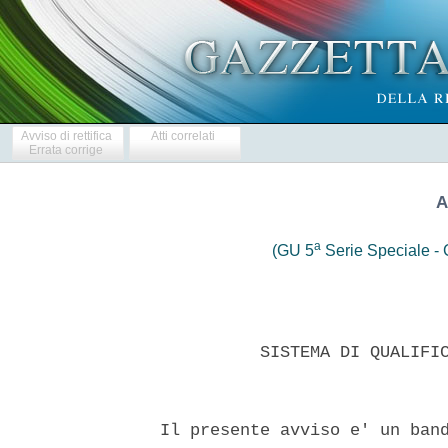
Avviso di rettifica
Atti correlati
Errata corrige
A
a
(GU 5
Serie Speciale - C
 
            SISTEMA DI QUALIFICAZIONE - SETTORI SPECIALI 
 

  Il presente avviso e' un bando di gara: Si' 
  SEZIONE I: ENTE AGGIUDICATORE 
  DENOMINAZIONE,INDIRIZZI E PUNTI DI CONTATTO 
  ACEA  SpA  -  Servizio  Responsabile:  Approvvigionamenti  piazzale
Ostiense, 2;  00154  Roma  ITALIA.  Telefono  +39  0657993285.  Posta
elettronica: sistemi.qualificazione@aceaspa.it. Fax  +39  0657993369.
Indirizzo internet: Ente aggiudicatore www.aceaspa.it 
  Ulteriori informazioni relative al sistema di  qualificazione  sono
disponibili presso: I punti di contatto  sopra  indicati.Un'ulteriore
documentazione e' disponibile  presso:  I  punti  di  contatto  sopra
indicati.Le domande di partecipazione o le candidature vanno  inviate
a: I punti di contatto sopra indicati 
  PRINCIPALI   SETTORI   DI   ATTIVITA'   DELL'ENTE    AGGIUDICATORE:
Elettricita' 
  SEZIONE II: OGGETTO DEL SISTEMA DI QUALIFICAZIONE 
  DENOMINAZIONE CONFERITA  AL  SISTEMA  DI  QUALIFICAZIONE  DALL'ENTE
AGGIUDICATORE 
  Sistema di Qualificazione dei lavori ACEA - area energia ed. 2010 
  Tipo di appalto: Lavori 
  DESCRIZIONE DEI LAVORI, DEI SERVIZI O DELLE FORNITURE DA  APPALTARE
MEDIANTE IL SISTEMA DI QUALIFICAZIONE 
  Il presente sistema e' finalizzato alla  qualificazione,  ai  sensi
della normativa vigente in materia di appalti pubblici di  lavori  di
rientranti nei settori speciali,di operatori economici da invitare  a
procedure  di  affidamento   di   importo   inferiore   alla   soglia
comunitaria, aventi ad oggetto le specifiche tipologie  di  opere  di
seguito indicate: 
  1)  Linee  aeree  AT:   lavori   di   costruzione,   ricostruzione,
manutenzione, demolizione e spostamento delle linee aeree di  energia
in conduttori nudi o cavo  isolato  su  sostegni  di  qualsiasi  tipo
(pali, tralicci, ecc.) o di linee aeree di telecomunicazioni; 
  2) Linee in cavo interrato AT: lavori di  posa  nel  sottosuolo  di
cavi interrati di energia o di telecomunicazioni, o avori di posa  di
servizi interrati; 
  3)Cabine  primarie:  lavori   di   costruzione,   ricostruzione   e
manutenzione delle cabine primarie; 
  4) Linee  aeree  ed  in  cavo  MT  e  BT:  lavori  di  costruzione,
ricostruzione,  manutenzione  e  demolizione  delle  linee  aeree  di
energia in conduttori nudi o cavo isolato su  sostegni  di  qualsiasi
tipo (pali, tralicci, ecc.) o di linee aeree di  telecomunicazioni  e
lavori di posa nel sottosuolo di  cavi  interrati  di  energia  o  di
telecomunicazioni, o lavori di posa di servizi interrati; 
  5) Cabine secondarie MT e BT: lavori di costruzione,  ricostruzione
e manutenzione di cabine elettriche di trasformazione o sezionamento; 
  6) Impianti di  illuminazione  pubblica  ed  artistica:  lavori  di
costruzione, trasformazione, ammodernamento,manutenzione, ordinaria e
straordinaria,  e  bonifica  degli   impianti   e   delle   reti   di
illuminazione pubblica ed artistica; 
  7)  Teleriscaldamento:  lavori   di   costruzione   risanamento   e
manutenzioni delle reti preisolate di teleriscaldamento(alta e  bassa
temperatura) comprese le sottocentrali di scambio termico. 
  CPV (VOCABOLARIO COMUNE PER GLI APPALTI): 09310000, 09324000 
  GLI  APPALTI  COPERTI  DAL  PRESENTE  SISTEMA   DI   QUALIFICAZIONE
RIENTRANO  NEL  CAMPO  DIAPPLICAZIONE  DELL'ACCORDO   SUGLI   APPALTI
PUBBLICI (AAP): Si' 
  SEZIONE  III:  INFORMAZIONI  DI  CARATTERE  GIURIDICO,   ECONOMICO,
FINANZIARIO E TECNICO 
  CONDIZIONI DI PARTECIPAZIONE 
  Qualificazione per il sistema 
  Condizioni che gli operatori economici  devono  soddisfare  per  la
qualificazione:  Sono  indicate  all'art.   9,   fascicolo   I,   del
regolamento della qualificazione dei lavori ACEA  -  area  energia  -
edizione 2010, di  seguito  denominato  regolamento.  Tali  operatori
economici dovranno soddisfare le specifiche condizioni,  relative  ai
requisiti di ordine generale (art. 38, D.Lgs. 163/2006 e ss.mm.ii.) e
speciale,   indicate   all'art.   21   del    fascicolo    III    del
regolamento,recante "Requisiti richiesti per la  qualificazione".  Si
precisa che, fra i requisiti  di  ordine  speciale,  quale  requisito
relativo  alla  idoneita'  tecnica  e'  richiesto  il   possesso   di
attestazione di qualificazione, in corso di validita', rilasciata  da
Societa'  Organismo  di  attestazione  autorizzata  ai  sensi   della
normativa vigente  per  la  categoria  di  opere  generali  OG10  con
classifica  almeno  pari  a   quella   per   cui   si   richiede   la
qualificazione, ad eccezione della tipologia  teleriscaldamento,  per
la quale e' richiesto il possesso di attestazione  di  qualificazione
per la tipologiaOG6. Con riferimento al  requisito  della  "pregressa
esecuzione di lavori di natura analoga" di cui al punto  21.2.3.lett.
a) del regolamento, si precisa che per l'anno 2010, il triennio utile
per la dimostrazione di tale requisito e' stabilito nel 2007 -  2009.
Il possesso dei requisiti di ordine generale e speciale dovra' essere
attestato secondo le modalita' di cui al fascicolo II del regolamento
stesso.Il  regolamento  di  qualificazione  e'  disponibile  al  sito
www.aceaspa.it - sez.  Fornitori  -  pag.  qualificazione  fornitori-
Lavori Energia; la modulistica da  utilizzare  per  la  presentazione
della  richiesta   di   qualificazione   e'   rinvenibile   al   sito
www.aceaspa.it/.Fornitori - pag. Appalti  On-Line,  link  "Iscrizione
all'albo fornitori". Le eventuali dichiarazioni e  documentazioni  in
lingua straniera devono essere  corredate  da  traduzione  in  lingua
italiana certificata conforme al  testo  originale  dalla  competente
rappresentanza    diplomatico-consolare    ovvero    da    traduttore
ufficiale.Metodi di verifica di ciascuna condizione: La procedura  di
qualificazione ed i relativi criteri  di  valutazione  dei  requisiti
richiesti sono indicati  nel  fascicolo  III  del  regolamento  della
qualificazione dei lavori ACEA - area energia - edizione 2010. 
  Appalti riservati: No 
  SEZIONE IV: PROCEDURA 
  Durata del sistema di qualificazione 
  Periodo di validita': dal 1.5.2010 al 30.4.2013 
  Rinnovo del sistema di qualificazione 
  SEZIONE VI: ALTRE INFORMAZIONI 
  UNO O PIU' APPALTI  COPERTI  DAL  SISTEMA  DI  QUALIFICAZIONE  SONO
CONNESSI AD UN PROGETTOE/O PROGRAMMA FINANZIATO DAI FONDI COMUNITARI:
No 
  INFORMAZIONI COMPLEMENTARI 
  Il presente sistema  di  qualificazione  dei  lavori  ACEA  -  area
energia edizione 2010, e' istituito  da  ACEA  SpA  e  potra'  essere
utilizzato, oltre che da ACEA SpA, da ACEA distribuzione SpA, da ACEA
Electrabel produzione SpA e da  ogni  altra  societa'  controllata  o
partecipata da ACEA  SpA,  sia  direttamente  che  indirettamente,che
intenda avvalersene, purche'  operante  nell'ambito  di  applicazione
della normativa vigente in materia di appalti rientranti nei  settori
speciali. Le iscrizioni al sistema si apriranno contestualmente  alla
pubblicazione del presente  avviso  sulla  Gazzetta  ufficiale  delle
Comunita' europee. Il sistema di qualificazione dei  lavori  ACEA  e'
comprensivo del regolamento della qualificazione dei  lavori  ACEA  -
area energia (elenco degli operatori economici qualificati da  ACEA).
La procedura di qualificazione e' disciplinata dal regolamento  della
qualificazione dei lavori  ACEA  -  area  energia,  costituito  da  4
fascicoli: 
  1) Caratteristiche del sistema; 
  2) Istruzioni alle imprese per richiedere la qualificazione ACEA; 
  3) Requisiti e criteri di valutazione; 
  4) Gestione dinamica dell'Albo. 
  Il Sistema e' istituito  in  conformita'  alle  previsioni  di  cui
all'art. 232 del D.Lgs. 163/2006 e ss.mm.ii. 
  Ai  sensi  dell'art.  49,  del  D.Lgs.  163/2006  e  ss.mm.ii.,  la
possibilita' di ricorrere all'istituto  dell'avvalimento  e'  ammessa
con esclusivo riferimento alle attrezzature tecniche  specifiche  per
la tipologia di lavori richiesta, di cui all'art. 21.2.3 lett. b) del
regolamento. 
  Il presente sistema  di  qualificazione  ha  durata  triennale.  Si
precisa che nei primi 60 giorni successivi alla data di pubblicazione
del presente avviso e in ogni caso nelle more  dell'operativita'  del
presente  sistema  di  qualificazione,  l'invito  alle   gare   sara'
inoltrato alle imprese iscritte all'Albo  di  qualificazione  ACEA  -
area energia ed. 2006. 
  Alla scadenza del triennio di vigenza del  Sistema,  lo  stesso  si
intendera' decaduto, salvo che ACEA SpA non proceda al suo rinnovo  o
alla sua proroga, mediante pubblicazione del relativo avviso,  nei  6
mesi antecedenti la data di scadenza del presente  sistema  procedure
di affidamento. 
  Le procedure di affidamento indette in  applicazione  del  presente
sistema   di   qualificazione   saranno   espletate   mediante   gare
tradizionali, ovvero gare on-line, caratterizzate dalla presentazione
elettronica delle offerte. Si precisa che  l'indicazione  dettagliata
delle norme di riferimento sara' riportata nei documenti  forniti  in
occasione di ciascuna procedura di affidamento. 
  Le   imprese   qualificate   avranno,    pertanto,    l'onere    di
registrarsi/abilitarsi al portale partner di ACEA; i  relativi  costi
saranno ad esclusivo carico di ACEA. 
  Le modalita' di registrazione  al  portale  e  la  regolamentazione
delle gare  on-line  sono  contenute  nel  regolamento  gare  on-line
appalti lavori ACEA SpA, disponibile  al  sito  www.aceaspa.it,  sez.
Fornitori, pag. Appalti On-Line. 
  Consegna  della  documentazione  per  l'iscrizione  al  sistema  la
richiesta  di  qualificazione  e  la  documentazione  attestante   il
possesso  dei  requisiti   richiesti,   debitamente   scansionate   e
convertite in file PDF dovranno essere presentate  al  sito  internet
aziendale www.aceaspa.it, Sez. Fornitori, pag. Appalti On-Line,  link
"Iscrizione all'albo fornitori". Si  precisa  che  la  documentazione
inoltrata dovra'  essere  firmata  digitalmente  nel  rispetto  delle
prescrizioni  di  cui  al  D.Lgs.   82/2005   e   ss.mm.ii.   (codice
dell'amministrazione digitale). 
  Per o