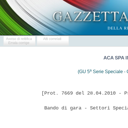
Avviso di rettifica
Atti correlati
Errata corrige
ACA SPA 
a
(GU 5
Serie Speciale - C
[Prot. 7669 del 28.04.2010 - P
 Bando di gara - Settori Speci