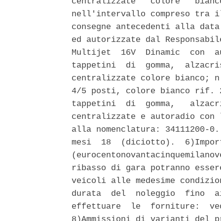
centralizzate   colore   bianc
nell'intervallo compreso tra i
consegne antecedenti alla data
ed autorizzate dal Responsabil
Multijet  16V  Dinamic  con  a
tappetini  di  gomma,  alzacri
centralizzate colore bianco; n
4/5 posti, colore bianco rif. 
tappetini  di  gomma,   alzacr
centralizzate e autoradio con 
alla nomenclatura: 34111200-0.
mesi  18  (diciotto).  6)Impor
(eurocentonovantacinquemilanov
ribasso di gara potranno esser
veicoli alle medesime condizio
durata  del  noleggio  fino  a
effettuare  le  forniture:  ve
8)Ammissioni di varianti del p