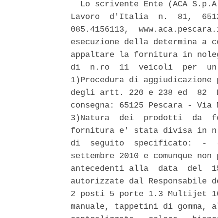
  Lo scrivente Ente (ACA S.p.A
Lavoro  d'Italia  n.  81,  651
085.4156113,  www.aca.pescara.
esecuzione della determina a c
appaltare la fornitura in nole
di  n.ro  11  veicoli  per  un
1)Procedura di aggiudicazione 
degli artt. 220 e 238 ed  82  
consegna: 65125 Pescara - Via 
3)Natura  dei  prodotti  da  f
fornitura e' stata divisa in n
di  seguito  specificato:  -  
settembre 2010 e comunque non 
antecedenti alla  data  del  1
autorizzate dal Responsabile d
2 posti 5 porte 1.3 Multijet 1
manuale, tappetini di gomma, a