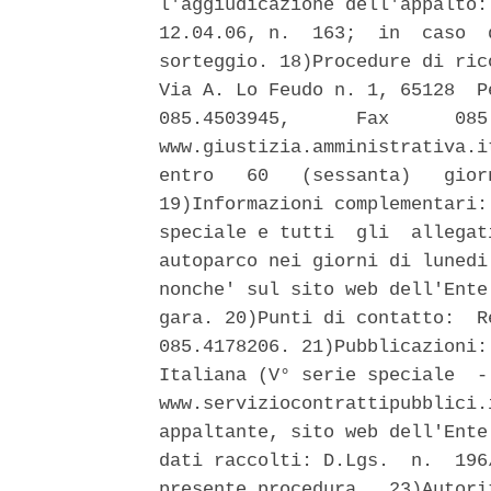
l'aggiudicazione dell'appalto:
12.04.06, n.  163;  in  caso  
sorteggio. 18)Procedure di ric
Via A. Lo Feudo n. 1, 65128  P
085.4503945,      Fax      085
www.giustizia.amministrativa.i
entro   60   (sessanta)   gior
19)Informazioni complementari:
speciale e tutti  gli  allegat
autoparco nei giorni di lunedi
nonche' sul sito web dell'Ente
gara. 20)Punti di contatto:  R
085.4178206. 21)Pubblicazioni:
Italiana (V° serie speciale  -
www.serviziocontrattipubblici.
appaltante, sito web dell'Ente
dati raccolti: D.Lgs.  n.  196
presente procedura.  23)Autori