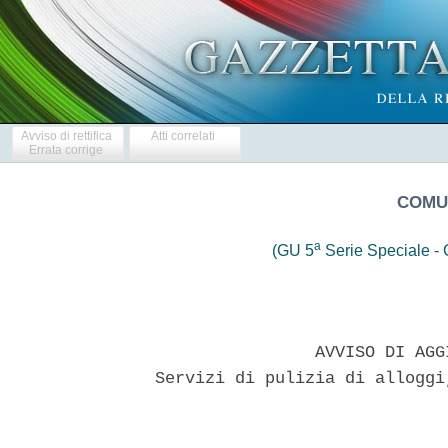
Avviso di rettifica
Atti correlati
Errata corrige
COMU
a
(GU 5
Serie Speciale - C
                 AVVISO DI AGG
 Servizi di pulizia di alloggi