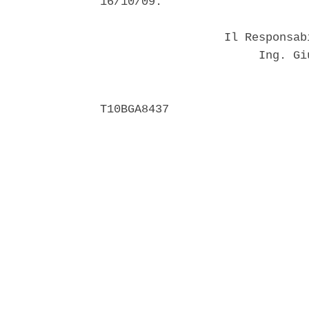
16/10/09. 

                  Il Responsab
                       Ing. Gi