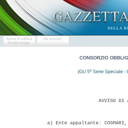
Avviso di rettifica
Atti correlati
Errata corrige
CONSORZIO OBBLIG
a
(GU 5
Serie Speciale - C
                    AVVISO DI 
  a) Ente appaltante: COSMARI,