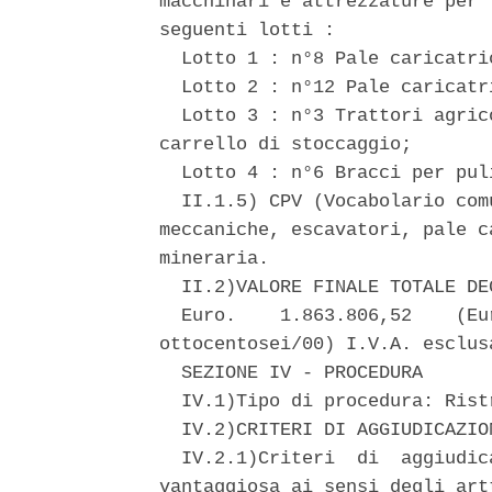
macchinari e attrezzature per 
seguenti lotti : 

  Lotto 1 : n°8 Pale caricatric
  Lotto 2 : n°12 Pale caricatr
  Lotto 3 : n°3 Trattori agric
carrello di stoccaggio; 

  Lotto 4 : n°6 Bracci per pul
  II.1.5) CPV (Vocabolario com
meccaniche, escavatori, pale c
mineraria. 

  II.2)VALORE FINALE TOTALE DEG
  Euro.    1.863.806,52    (Eu
ottocentosei/00) I.V.A. esclusa
  SEZIONE IV - PROCEDURA 

  IV.1)Tipo di procedura: Rist
  IV.2)CRITERI DI AGGIUDICAZION
  IV.2.1)Criteri  di  aggiudic
vantaggiosa ai sensi degli art