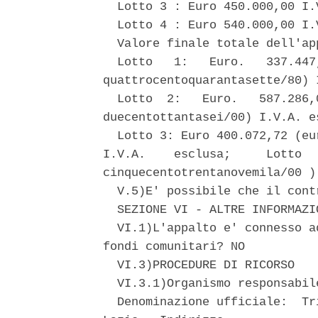
  Lotto 3 : Euro 450.000,00 I.
  Lotto 4 : Euro 540.000,00 I.
  Valore finale totale dell'app
  Lotto   1:   Euro.   337.447
quattrocentoquarantasette/80) 
  Lotto  2:   Euro.   587.286,
duecentottantasei/00) I.V.A. es
  Lotto 3: Euro 400.072,72 (eu
I.V.A.    esclusa;     Lotto  
cinquecentotrentanovemila/00 )
  V.5)E' possibile che il cont
  SEZIONE VI - ALTRE INFORMAZIO
  VI.1)L'appalto e' connesso a
fondi comunitari? NO 

  VI.3)PROCEDURE DI RICORSO 

  VI.3.1)Organismo responsabil
  Denominazione ufficiale:  Tr