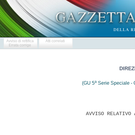
Avviso di rettifica
Atti correlati
Errata corrige
DIRE
a
(GU 5
Serie Speciale - C
              AVVISO RELATIVO 