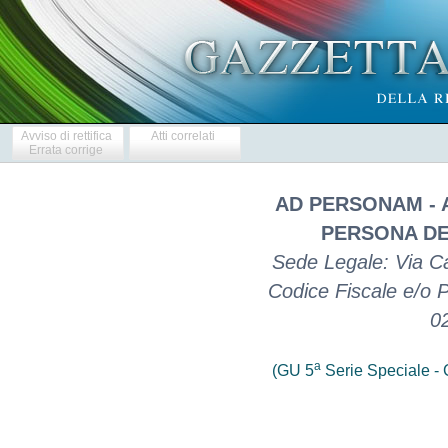
Avviso di rettifica
Atti correlati
Errata corrige
AD PERSONAM - A
PERSONA DE
Sede Legale: Via C
Codice Fiscale e/o P
0
a
(GU 5
Serie Speciale - C