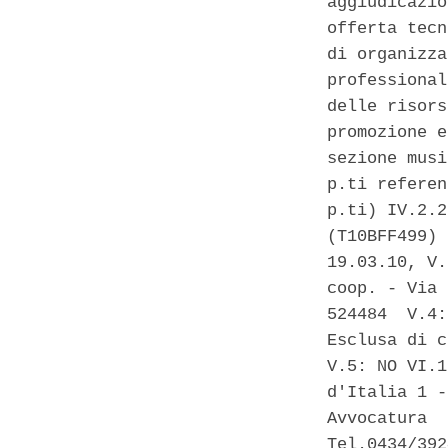
aggiudicazio
offerta tecn
di organizza
professional
delle risors
promozione e
sezione musi
p.ti referen
p.ti) IV.2.2
(T10BFF499) 
19.03.10, V.
coop. - Via 
524484  V.4:
Esclusa di c
V.5: NO VI.1
d'Italia 1 -
Avvocatura  
Tel.0434/392