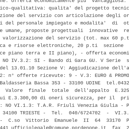
ne: offerta economicamente piu' vantaggiosa. 
ico-qualitativa: qualita' del progetto tecnic
zione del servizio con articolazione degli or
i del personale impiegato e modalita'  di  ot
e umane, proposte progettuali  innovative  re
 valorizzazione del servizio (tot. max 60 p.t
ca e risorse elettroniche, 20 p.ti  sezione  
ce piano terra e II piano), - offerta economi
 NO IV.3.2: SI - Bando di Gara GU. V Serie  s
del 13.01.10 Sezione V: Aggiudicazione dell'a
2: n° offerte ricevute: 9 - V.3: EURO & PROMO
Baldasseria Bassa 353 - 33100 UDINE  tel.0432
  Valore  finale  totale  dell'appalto  E.325
ui E.3.300,00 di oneri sicurezza, per il  pri
: NO VI.1.3: T.A.R. Friuli Venezia Giulia - P
 34100 TRIESTE -  Tel.  040/6724702  -  VI.3.
-  C.so  Vittorio  Emanuele  II  64  33170  P
441 ufficiolegale@comune.pordenone.it  fax  2