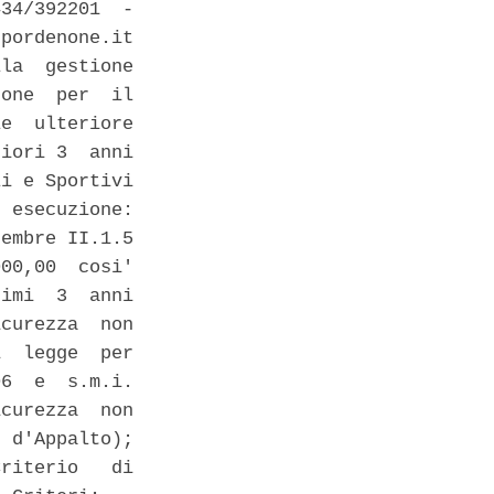
34/392201  -

pordenone.it

la  gestione

one  per  il

e  ulteriore

iori 3  anni

i e Sportivi

 esecuzione:

embre II.1.5

00,00  cosi'

imi  3  anni

curezza  non

  legge  per

6  e  s.m.i.

curezza  non

 d'Appalto);

riterio   di
