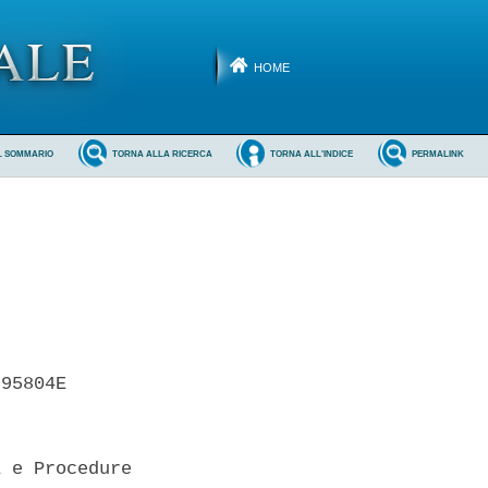
HOME
L SOMMARIO
TORNA ALLA RICERCA
TORNA ALL'INDICE
PERMALINK
95804E 

 e Procedure
