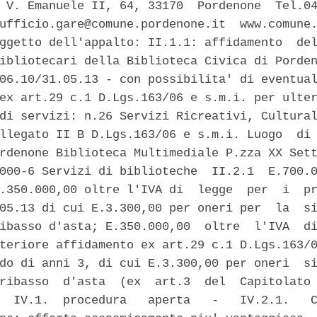
 V. Emanuele II, 64, 33170  Pordenone  Tel.04
ufficio.gare@comune.pordenone.it  www.comune.
ggetto dell'appalto: II.1.1: affidamento  del
ibliotecari della Biblioteca Civica di Porden
06.10/31.05.13 - con possibilita' di eventual
ex art.29 c.1 D.Lgs.163/06 e s.m.i. per ulter
di servizi: n.26 Servizi Ricreativi, Cultural
llegato II B D.Lgs.163/06 e s.m.i. Luogo  di 
rdenone Biblioteca Multimediale P.zza XX Sett
000-6 Servizi di biblioteche  II.2.1  E.700.0
.350.000,00 oltre l'IVA di  legge  per  i  pr
05.13 di cui E.3.300,00 per oneri per  la  si
ibasso d'asta; E.350.000,00  oltre  l'IVA  di
teriore affidamento ex art.29 c.1 D.Lgs.163/0
do di anni 3, di cui E.3.300,00 per oneri  si
ribasso  d'asta  (ex  art.3  del  Capitolato 
  IV.1.  procedura   aperta   -   IV.2.1.   C