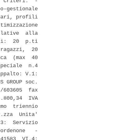
 Criteri:  -

o-gestionale

ari, profili

timizzazione

lative  alla

i:  20  p.ti

ragazzi,  20

ca  (max  40

peciale  n.4

ppalto: V.1:

S GROUP soc.

/603605  fax

.800,34  IVA

mo  triennio

.zza  Unita'

3:  Servizio

ordenone   -

41583  VI.4:
