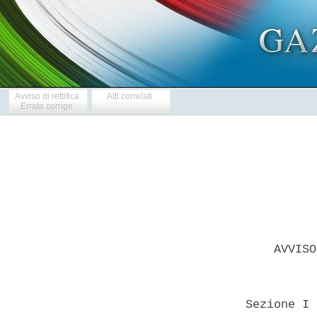
Avviso di rettifica
Atti correlati
Errata corrige
      AVVISO
  Sezione I 