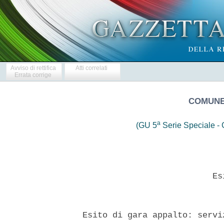
Avviso di rettifica
Atti correlati
Errata corrige
COMUNE 
a
(GU 5
Serie Speciale - C
                            Esi
  Esito di gara appalto: servi