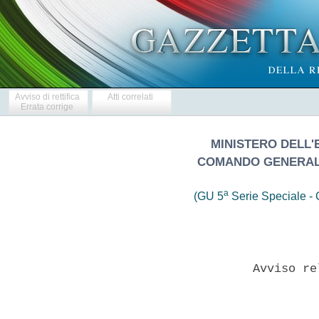
Avviso di rettifica
Atti correlati
Errata corrige
MINISTERO DELL'
COMANDO GENERALE
a
(GU 5
Serie Speciale - C
              Avviso re