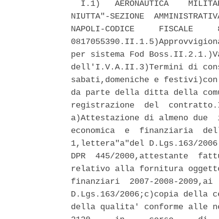
  I.1)   AERONAUTICA    MILITA
NIUTTA"-SEZIONE  AMMINISTRATIV
NAPOLI-CODICE     FISCALE     
0817055390.II.1.5)Approvvigion
per sistema Fod Boss.II.2.1.)V
dell'I.V.A.II.3)Termini di con
sabati,domeniche e festivi)con
da parte della ditta della com
registrazione  del  contratto.
a)Attestazione di almeno due  
economica  e  finanziaria  del
1,lettera"a"del D.Lgs.163/2006
DPR  445/2000,attestante  fatt
relativo alla fornitura oggett
finanziari  2007-2008-2009,ai 
D.Lgs.163/2006;c)copia della c
della qualita' conforme alle n