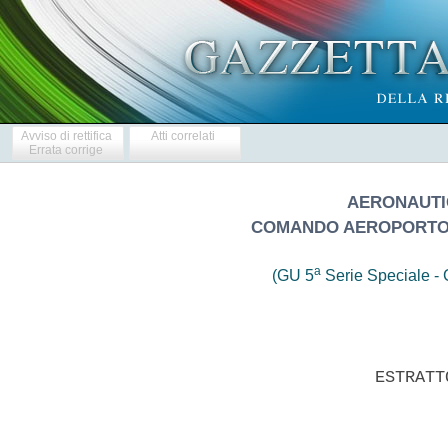
Avviso di rettifica
Atti correlati
Errata corrige
AERONAUTIC
COMANDO AEROPORTO 
a
(GU 5
Serie Speciale - C
                       ESTRATT