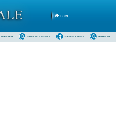
HOME
L SOMMARIO
TORNA ALLA RICERCA
TORNA ALL'INDICE
PERMALINK