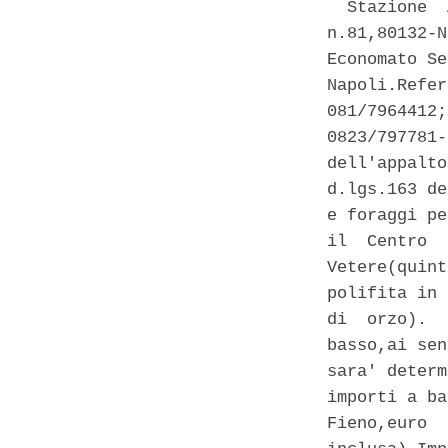
  Stazione  
n.81,80132-N
Economato Se
Napoli.Refer
081/7964412;
0823/797781-
dell'appalto
d.lgs.163 de
e foraggi pe
il  Centro  
Vetere(quint
polifita in 
di  orzo).  
basso,ai sen
sara' determ
importi a ba
Fieno,euro  