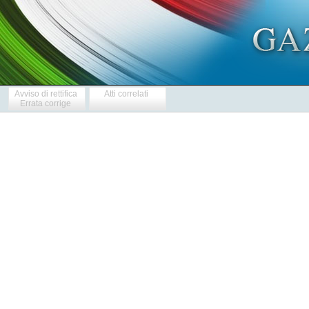
Avviso di rettifica
Atti correlati
Errata corrige
            