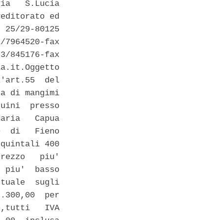
ia   S.Lucia

editorato ed

 25/29-80125

/7964520-fax

3/845176-fax

a.it.Oggetto

'art.55  del

a di mangimi

uini  presso

aria   Capua

  di   Fieno

quintali 400

rezzo   piu'

 piu'  basso

tuale  sugli

.300,00  per

,tutti   IVA
