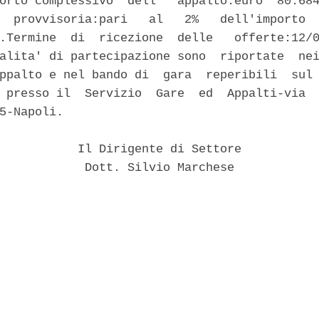
orto complessivo  dell'  appalto:euro  80.684
  provvisoria:pari   al   2%   dell'importo  
.Termine  di  ricezione  delle   offerte:12/0
alita' di partecipazione sono  riportate  nei
ppalto e nel bando di  gara  reperibili  sul 
 presso il  Servizio  Gare  ed  Appalti-via  
5-Napoli. 

           Il Dirigente di Settore 

            Dott. Silvio Marchese 
