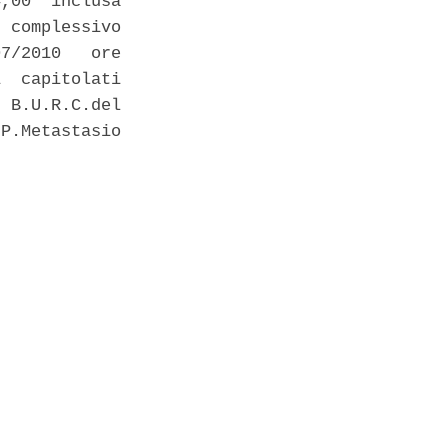
,00  inclusa

 complessivo

7/2010   ore

  capitolati

 B.U.R.C.del

P.Metastasio
