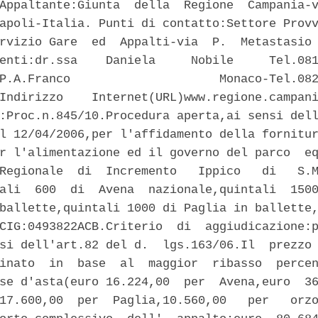
Appaltante:Giunta  della  Regione  Campania-v
apoli-Italia. Punti di contatto:Settore Provv
rvizio Gare  ed  Appalti-via  P.  Metastasio 
enti:dr.ssa    Daniela     Nobile     Tel.081
P.A.Franco                     Monaco-Tel.082
Indirizzo    Internet(URL)www.regione.campani
:Proc.n.845/10.Procedura aperta,ai sensi dell
l 12/04/2006,per l'affidamento della fornitur
r l'alimentazione ed il governo del parco  eq
Regionale  di  Incremento   Ippico   di   S.M
ali  600  di  Avena  nazionale,quintali  1500
ballette,quintali 1000 di Paglia in ballette,
CIG:0493822ACB.Criterio  di  aggiudicazione:p
si dell'art.82 del d.  lgs.163/06.Il  prezzo 
inato  in  base  al  maggior  ribasso  percen
se d'asta(euro 16.224,00  per  Avena,euro  36
17.600,00  per  Paglia,10.560,00   per   orzo