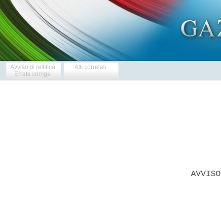
Avviso di rettifica
Atti correlati
Errata corrige
      AVVISO
            