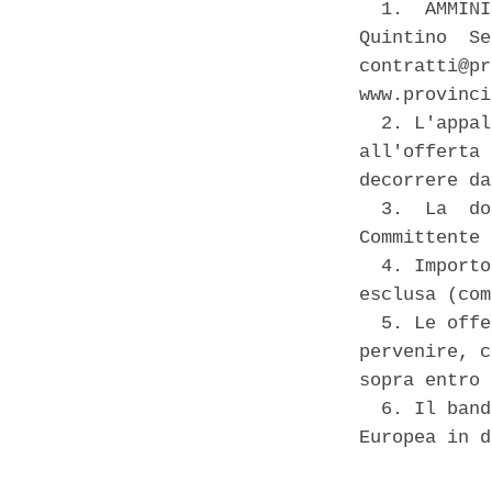
  1.  AMMINI
Quintino  Se
contratti@pr
www.provinci
  2. L'appal
all'offerta 
decorrere da
  3.  La  do
Committente 
  4. Importo
esclusa (com
  5. Le offe
pervenire, c
sopra entro 
  6. Il band
Europea in d