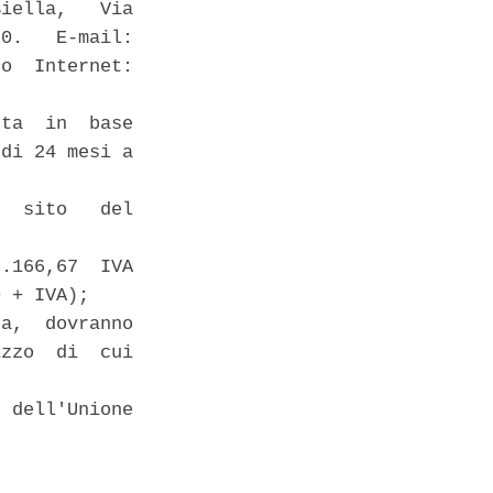
iella,   Via

0.   E-mail:

o  Internet:

ta  in  base

di 24 mesi a

  sito   del

.166,67  IVA

 + IVA); 

a,  dovranno

zzo  di  cui

 dell'Unione
