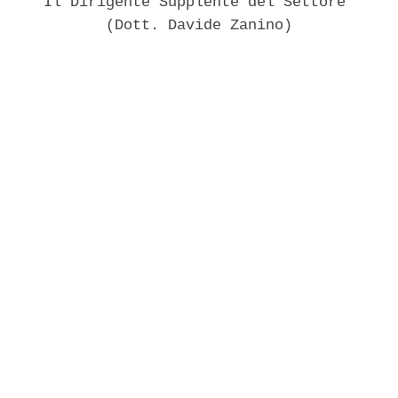
     Il Dirigente Supplente del Settore 

            (Dott. Davide Zanino) 
