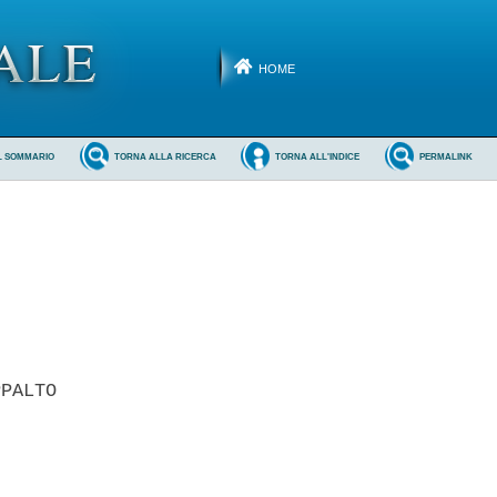
HOME
L SOMMARIO
TORNA ALLA RICERCA
TORNA ALL'INDICE
PERMALINK
PALTO 

 
