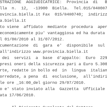
STRAZIONE  AGGIUDICATRICE:  Provincia  di   B
lla  n.  12,  -13900  Biella.  Tel.015/848087
ovincia.biella.it Fax  015/8480740;  indirizz
a.biella.it 

to viene  affidato  mediante  procedura  aper
economicamente piu' vantaggiosa ed ha durata 
l 01/08/2010 al 31/07/2012. 

cumentazione  di  gara  e'  disponibile  sul 
all'indirizzo www.provincia.biella.it 

 dei  servizi  a  base  d'appalto:  Euro  229
presi oneri della sicurezza pari a Euro 5.300
rte, redatte in bollo ed  in  lingua  italian
orredate, a pena  di  esclusione,  all'indiri
le ore _16:00_del giorno 29/07/2010. 

o e' stato inviato alla  Gazzetta  Ufficiale 
ata 17/06/2010. 
