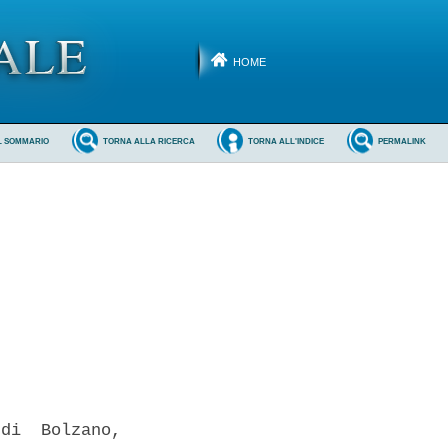
HOME
L SOMMARIO
TORNA ALLA RICERCA
TORNA ALL'INDICE
PERMALINK
di  Bolzano,
