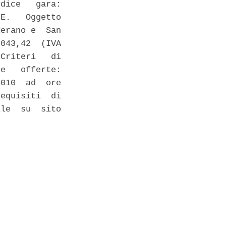
dice   gara:

E.   Oggetto

erano e  San

043,42  (IVA

Criteri   di

e   offerte:

010  ad  ore

equisiti  di

le  su  sito
