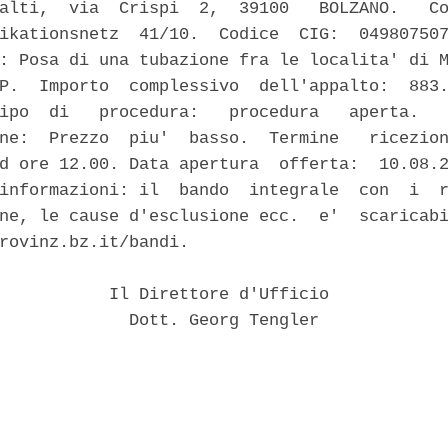
alti,  via  Crispi  2,  39100   BOLZANO.   Co
ikationsnetz  41/10.  Codice  CIG:  049807507
: Posa di una tubazione fra le localita' di M
P.  Importo  complessivo  dell'appalto:  883.
ipo  di   procedura:   procedura   aperta.   
ne:  Prezzo  piu'  basso.  Termine   ricezion
d ore 12.00. Data apertura  offerta:  10.08.2
informazioni: il  bando  integrale  con  i  r
ne, le cause d'esclusione ecc.  e'  scaricabi
rovinz.bz.it/bandi. 

           Il Direttore d'Ufficio 

             Dott. Georg Tengler 
