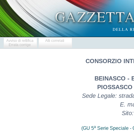
Avviso di rettifica
Atti correlati
Errata corrige
CONSORZIO INT
BEINASCO - 
PIOSSASCO 
Sede Legale: stra
E. ma
Sito
a
(GU 5
Serie Speciale - C