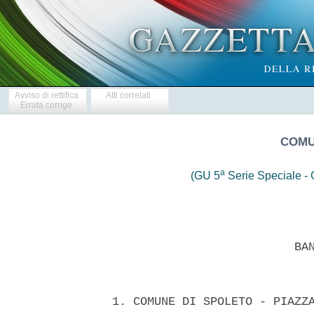
Avviso di rettifica
Atti correlati
Errata corrige
COMU
a
(GU 5
Serie Speciale - C
 
                            BANDO DI GARA 
 

  1. COMUNE DI SPOLETO - PIAZZA DEL COMUNE, 1 - 06049 SPOLETO (PG)  -
email segreteria.pat@comune.spoleto.pg.it Tel. 0743/218438-437 - Fax.
0743/49120 - CIG 05008301FD 
  2. PROCEDURA DI GARA:  procedura  ristretta  ai  sensi  del  D.L.vo
163/2006; 
  3. LUOGO, DESCRIZIONE, IMPORTO COMPLESSIVO LAVORI, ONERI  SICUREZZA
E MODALITA' PAGAMENTO PRESTAZIONI: 
  3.1. Spoleto - Area ex Caserma Minervio. 
  3.2. Lavori di Completamento del recupero della Chiesa S.S. Stefano
e Tommaso destinata ad Auditorium - 1° stralcio. 
  3.3. importo  complessivo  dell'appalto  (compresi  oneri  e  costi
sicurezza):                      euro                      955.019,94
(novecentocinquantacinquemilazerodiciannove/94); 
  Cat.Prev. OG2; classifica III; 
  Costi per la sicurezza Euro. 62.477,94 (sessantaduemilaquattrocento
settantasette/94)   oneri   per   la   sicurezza   Euro.    71.433,36
(settantunomilaquattro centotrentatre/36)  non  soggetti  a  ribasso:
euro 
  3.4. lavorazioni di cui si compone l'intervento: 
  LAVORAZIONI CATEGORIA IMPORTO (Euro) 
  Opere edili OG2 Euro. 854.542,00 
  Impianto termofluidico e antincendio OS28 e/o OG11 Euro. 19.439,10 
  Impianto elettrico OS30 e/o OG11 Euro. 18.560,90 
  Costi per la sicurezza Euro. 62.477,94 
  Le  categorie  OS28,   OS30,   e/o   OG11   sono   scorporabili   e
subappaltabili. 
  3.5. modalita' di determinazione  del  corrispettivo:  prezzo  piu'
basso determinato ai sensi dell'art.  82  D.L.vo  163/2006,  mediante
ribasso offerto sull'elenco prezzo dei lavori posto a  base  di  gara
trattandosi di lavori da affidare a misura; 
  4. TERMINE DI ESECUZIONE: giorni 420 (quattrocentoventi) naturali e
consecutivi decorrenti dalla data di consegna dei lavori; 
  5. SOGGETTI AMMESSI ALLA GARA: concorrenti di cui all'art.  34  del
D.L.vo 163/2006; 
  6. DOMANDA DI PARTECIPAZIONE: La  domanda  di  partecipazione  deve
essere inviata, a  mezzo  raccomandata  A.R.  del  servizio  postale,
ovvero  mediante  agenzia  di  recapito  autorizzata,   al   seguente
indirizzo: Comune  di  Spoleto  Via  del  Comune,1  06049  Spoleto  e
pervenire, a pena di  esclusione,  entro  le  ore  13,00  del  giorno
20/07/2010.  Sull'esterno  della  busta   dovra'   essere   riportata
l'indicazione del mittente nonche' la dicitura "Richiesta  di  invito
alla procedura ristretta per i lavori di "Completamento del  recupero
della Chiesa S.S. Stefano e Tommaso  destinata  ad  Auditorium  -  1°
stralcio". La domanda deve essere sottoscritta, a pena di esclusione,
da persona abilitata ad impegnare il  concorrente  e  deve  riportare
l'indirizzo di spedizione, il codice  fiscale  e/o  partita  IVA,  il
numero del telefono e del fax. In caso di associazione  temporanea  o
consorzio gia' costituito, alla  domanda  deve  essere  allegato,  in
copia   autentica,   il   mandato   collettivo    irrevocabile    con
rappresentanza conferito alla mandataria  o  l'atto  costitutivo  del
consorzio; in  mancanza  la  domanda  deve  essere  sottoscritta  dai
rappresentanti di tutte le imprese associate o consorziate ovvero  da
associarsi   o   consorziarsi.   Alla   domanda,    in    alternativa
all'autenticazione della sottoscrizione, deve essere allegata, a pena
di esclusione, copia fotostatica di un  documento  di  identita'  del
sottoscrittore. 
  Alla domanda va acclusa, a pena di esclusione: 
  1.1) una dichiarazione sostitutiva ai sensi  del  DPR  28  dicembre
2000 n. 445,  o  piu'  dichiarazioni  ai  sensi  di  quanto  previsto
successivamente, ovvero, per i concorrenti non residenti  in  Italia,
dichiarazione idonea equivalente, secondo la legislazione dello stato
di  appartenenza,  con  la  quale  il   legale   rappresentante   del
concorrente assumendosene la piena responsabilita': 
  a) dichiara, indicandole  specificamente,  di  non  trovarsi  nelle
condizioni previste nell'articolo 38, comma 1del D.lgvo 163/2006; 
  b) dichiara che nei propri confronti, negli ultimi cinque anni, non
sono stati estesi gli  effetti  delle  misure  di  prevenzione  della
sorveglianza di cui all'articolo 3 della legge 27 dicembre  1956,  n.
1423, irrogate nei confronti di un proprio convivente. 
  c) dichiara che nei propri confronti non sono state emesse sentenze
ancorche'  non  definitive  relative  a  reati  che   precludono   la
partecipazione alle gare di appalto; 
  d) dichiara (nel caso imprese stabilite in  Italia)  di  essere  in
possesso dell'attestazione di qualificazione per categorie ed importi
adeguati all'appalto da aggiudicare; 
  - (nel caso di imprese stabilite in altri stati aderenti all'Unione
Europea) 
  di essere in  possesso  dei  requisiti  previsti  dal  DPR  34/2000
accertati, ai sensi  dell'articolo  3,  comma  7,  del  suddetto  DPR
34/2000, in  base  alla  documentazione  prodotta  secondo  le  norme
vigenti nei rispettivi paesi, nonche' di essere in  possesso  di  una
cifra d'affari in lavori di cui all'articolo 18, comma 2, lettera b),
del suddetto DPR 34/2000, conseguita nel quinquennio  antecedente  la
data  di  pubblicazione  del  bando,  non  inferiore  a  3  volte  la
percentuale importo base gara di propria spettanza; 
  La dichiarazione di cui al punto 1.1. deve essere sottoscritta  dal
legale rappresentante in caso di concorrente  singolo.  Nel  caso  di
concorrente  costituito  da  imprese  riunite  o  da  riunirsi  o  da
associarsi,  la  medesima  dichiarazione  deve  essere  prodotta   da
ciascuna concorrente che costituisce o che costituira' l'associazione
o  il  consorzio  o  il  GEIE.  Le   dichiarazioni   possono   essere
sottoscritte anche da procuratori dei legali rappresentanti ed in tal
caso va trasmessa la relativa procura. Le domande e le  dichiarazioni
sostitutive, ai sensi del DPR 28 dicembre 2000, n. 445  e  successive
modificazioni, devono essere redatte preferibilmente  in  conformita'
al modello che potra' essere richiesto alla  stazione  appaltante  al
seguente numero di fax 0743/49120 indicando indirizzo  email  per  un
eventuale trasmissione in via telematica. 
  Le dichiarazioni di cui del punto 1.1), lettera  a)  (limitatamente
alle lettere b) e c) dell'articolo 38, comma 1, del  D.Lgvo  163/2006
devono essere rese anche dai soggetti previsti dal medesimo articolo. 
  La domanda, pena esclusione, deve  contenere  quanto  previsto  nel
punto 1.1 
  7. TERMINE  DI  SPEDIZIONE  DEGLI  INVITI:  l'invito  a  presentare
offerta contenente le norme per la partecipazione  alla  gara  e  per
l'aggiudicazione   dell'appalto    e'    inviato    ai    concorrenti
prequalificati entro giorni 180 dalla data di scadenza  del  presente
bando. 
  8. CAUZIONE: l'offerta dei concorrenti deve essere corredata da una
cauzione  provvisoria,  pari  al  2%  (due  per  cento)  dell'importo
complessivo dell'appalto di cui al punto 3.3. (Euro.  19.100,40)  nei
modi previsti dall'articolo 75 del D.L.vo 163/2006 
  9. FINANZIAMENTO: con  contributo  della  Regione  dell'Umbria  con
fondi della CEE. 
  10. CONDIZIONI MINIME DI CARATTERE ECONOMICO E  TECNICO  NECESSARIE
PER LA PARTECIPAZIONE: 
  (nel caso di concorrente stabilito in Italia) 
  i  concorrenti  all'atto  dell'offerta  devono  possedere  adeguata
attestazione   di   qualificazione,   rilasciata   da   societa'   di
attestazione (SOA) di cui al DPR 34/2000 regolarmente autorizzata, in
corso di validita' 
  (nel caso di concorrente stabilito in altri stati aderenti  all'Un.
Europea) 
  i concorrenti devono possedere i requisiti previsti dal DPR 34/2000
accertati ai sensi dell'articolo 3, comma 7, del suddetto DPR 34/2000
in base alla documentazione prodotta secondo  le  norme  vigenti  nei
rispettivi paesi nonche' possedere una cifra d'affari  in  lavori  di
cui all'articolo 18, comma 2, lettera b), del suddetto  DPR  34/2000,
conseguita nel quinquennio antecedente la data di  pubblicazione  del
bando,  non  inferiore  a  tre  volte  la  percentuale   dell'importo
complessivo dei lavori a base di gara; 
  11. CRITERIO  DI  AGGIUDICAZIONE:  prezzo  piu'  basso  determinato
mediante ribasso sull'elenco prezzi posto a base di gara; 
  12. VARIANTI: non sono ammesse offerte in varianti; 
  13. INFORMAZIONI PARTICOLARI: 
  a)  del  presente  appalto  non  e'  stato  pubblicato  avviso   di
preinformazione; 
  b) l'appalto non rientra nel campo di applicazione dell'Accordo. 
  14. ALTRE INFORMAZIONI: 
  a) non sono ammessi a partecipare  alle  gare  soggetti  privi  dei
requisiti generali di cui all'articolo 38 del D.L.vo 163/2006; 
  b) si procedera' alla verifica delle offerte anormalmente basse con
esclusione  ai  sensi  dell'art.  122  comma  9)  delle  offerte  che
presentano una percentuale di ribasso pari o superiore alla soglia di
anomalia individuata ai sensi dell'articolo 86 del  D.L.vo  163/2006;
nel caso  di  offerte  in  numero  inferiore  a  cinque  la  stazione
appaltante ha comunque  la  facolta'  di  sottoporre  a  verifica  le
offerte ritenute anormalmente basse; 
  c) l'offerta e' valida per 180 giorni dalla presentazione; 
  d) si procedera' all'aggiudicazione anche in presenza di  una  sola
offerta valida,sempre che' sia ritenuta congrua e conveniente; 
  e) in caso di offerte uguali si procedera' per sorteggio; 
  f) l'offerta  e'  valida  per  180  giorni  dalla  data  della  sua
presentazione; 
  g) l'aggiudicatario deve prestare cauzione definitiva nella  misura
e nei modi previsti dall'articolo 113 del D.L.vo 163/2006 nonche'  la
polizza di cui all'articolo 129 del D.L.vo  163/2006  per  una  somma
assicurata pari a Euro 1.960.000,00 contro i rischi di  esecuzione  e
di Euro 500.000,00 per responsabilita' civile verso terzi; 
  h) si applicano le disposizioni previste dall'articolo 75  comma  7
del D.L.vo 163/2006; 
  i)  le  autocertificazioni,  le  certificazioni,  i   documenti   e
l'offerta devono essere in lingua italiana o corredati di  traduzione
giurata; 
  l)  i  concorrenti  non  possono  essere  costituiti  in  forma  di
associazione mista; 
  m) nel caso d