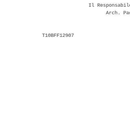
                Il Responsabil
                      Arch. Pa