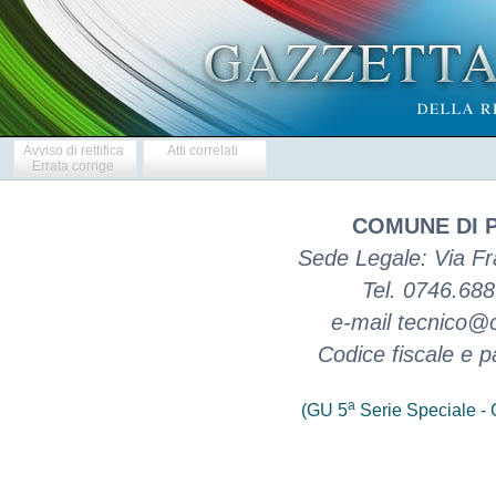
Avviso di rettifica
Atti correlati
Errata corrige
COMUNE DI 
Sede Legale: Via Fr
Tel. 0746.68
e-mail tecnico@c
Codice fiscale e p
a
(GU 5
Serie Speciale - C