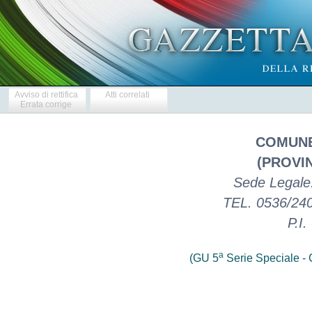
Avviso di rettifica
Atti correlati
Errata corrige
COMUNE
(PROVI
Sede Legale
TEL. 0536/24
P.I
a
(GU 5
Serie Speciale - C