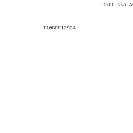
                    Dott.ssa A