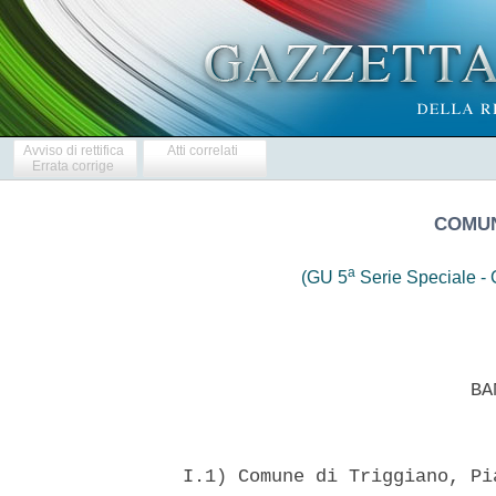
Avviso di rettifica
Atti correlati
Errata corrige
COMUN
a
(GU 5
Serie Speciale - C
                            BAN
  I.1) Comune di Triggiano, Pi