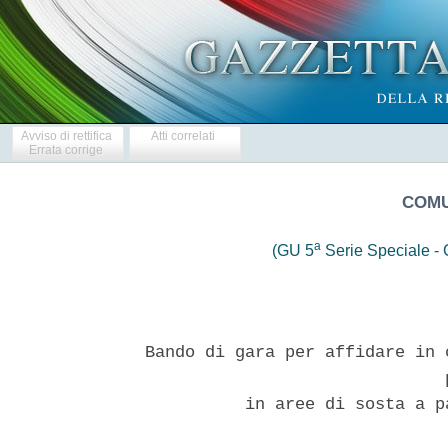
Avviso di rettifica
Atti correlati
Errata corrige
COMU
a
(GU 5
Serie Speciale - C
Bando di gara per affidare in 
                              p
          in aree di sosta a p