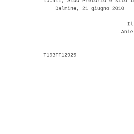
locali, Albo Pretorio e sito I
    Dalmine, 21 giugno 2010 

                            Il 
                          Aniel